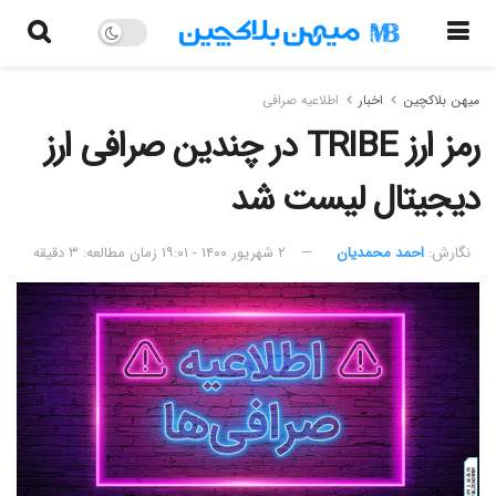
میهن بلاکچین
اخبار
اطلاعیه صرافی
رمز ارز TRIBE در چندین صرافی ارز
دیجیتال لیست شد
نگارش:‌
احمد محمدیان
۲ شهریور ۱۴۰۰ - ۱۹:۰۱
زمان مطالعه: ۳ دقیقه