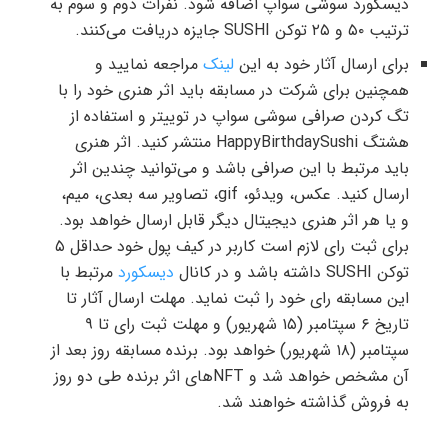
دیسکورد سوشی سواپ اضافه شود. نفرات دوم و سوم به
ترتیب ۵۰ و ۲۵ توکن SUSHI جایزه دریافت می‌کنند.
برای ارسال آثار خود به این
لینک
مراجعه نمایید و
همچنین برای شرکت در مسابقه باید اثر هنری خود را با
تگ کردن صرافی سوشی سواپ در توییتر و استفاده از
هشتگ HappyBirthdaySushi منتشر کنید. اثر هنری
باید مرتبط با این صرافی باشد و می‌توانید چندین اثر
ارسال کنید. عکس، ویدئو، gif، تصاویر سه بعدی، میم،
و یا هر اثر هنری دیجیتال دیگر قابل ارسال خواهد بود.
برای ثبت رای لازم است کاربر در کیف پول خود حداقل ۵
توکن SUSHI داشته باشد و در کانال
دیسکورد
مرتبط با
این مسابقه رای خود را ثبت نماید. مهلت ارسال آثار تا
تاریخ ۶ سپتامبر (۱۵ شهریور) و مهلت ثبت رای تا ۹
سپتامبر (۱۸ شهریور) خواهد بود. برنده مسابقه روز بعد از
آن مشخص خواهد شد و NFTهای اثر برنده طی دو روز
به فروش گذاشته خواهند شد.