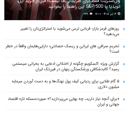
وال‌استریت فقط برای آمریکایی‌ها نیست؛ قبل از خرید اپل،
انویدیا یا S&P 500 این راهنما را بخوانید
۱۶ تیر ۱۴۰۵ - ۱۷:۰۰
۲۳۸
روزهای قرمز بازار؛ قربانی ترس می‌شوید یا استراتژی‌تان را تغییر
می‌دهید؟
تحریم صرافی های ایرانی و ریسک حضانتی؛ دارایی‌هایمان واقعاً در خطر
است؟
گزارش ویژه: اکسکوینو چگونه از اختلالی ادعایی به بحرانی سیستمی
رسید؟ کالبدشکافی ورشکستگی پنهان در فین‌تک ایران
۵ گام طلایی برای ردیابی کیف پول‌ نهنگ‌ها و به دست آوردن سرمایه
میلیون دلاری
«برای آنچه نیاز دارید، چه بهایی می‌پردازید؟» صورت‌مسئله تازه اقتصاد
جهانی و ایران