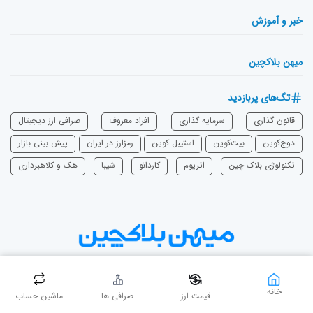
خبر و آموزش
میهن بلاکچین
تگ‌های پربازدید
قانون گذاری
سرمایه‌ گذاری
افراد معروف
صرافی ارز دیجیتال
دوج‌کوین
بیت‌کوین
استیبل کوین
رمزارز در ایران
پیش بینی بازار
تکنولوژی بلاک چین
اتریوم
‌کاردانو
شیبا
هک و کلاهبرداری
دست در دست، بی‌نهایت برای میهن
خانه
قیمت ارز
صرافی ها
ماشین حساب