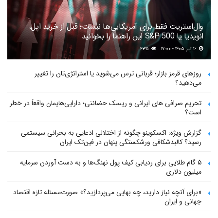
وال‌استریت فقط برای آمریکایی‌ها نیست؛ قبل از خرید اپل،
انویدیا یا S&P 500 این راهنما را بخوانید
۱۶ تیر ۱۴۰۵ - ۱۷:۰۰
۲۳۵
روزهای قرمز بازار؛ قربانی ترس می‌شوید یا استراتژی‌تان را تغییر
می‌دهید؟
تحریم صرافی های ایرانی و ریسک حضانتی؛ دارایی‌هایمان واقعاً در خطر
است؟
گزارش ویژه: اکسکوینو چگونه از اختلالی ادعایی به بحرانی سیستمی
رسید؟ کالبدشکافی ورشکستگی پنهان در فین‌تک ایران
۵ گام طلایی برای ردیابی کیف پول‌ نهنگ‌ها و به دست آوردن سرمایه
میلیون دلاری
«برای آنچه نیاز دارید، چه بهایی می‌پردازید؟» صورت‌مسئله تازه اقتصاد
جهانی و ایران