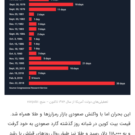
تعطیلی‌های دولت آمریکا از سال ۱۹۷۶ تاکنون – منبع: ninjobi
این بحران اما با واکنش صعودی بازار رمزارزها و طلا همراه شد.
قیمت بیت کوین در شبانه روز گذشته گارد صعودی به خود گرفت
و به ۱۱۸٬۰۰۰ دلار رسید و طلا نیز طبق روال روزهای قبلش با رشد