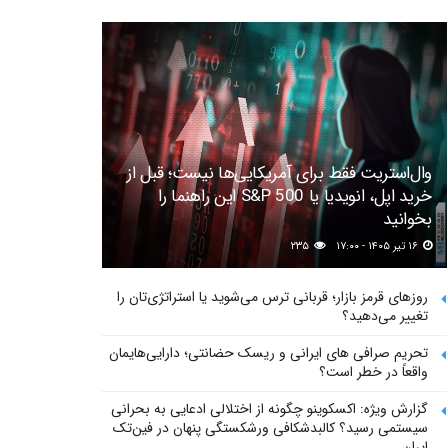
وال‌استریت فقط برای آمریکایی‌ها نیست؛ قبل از
خرید اپل، انویدیا یا S&P 500 این راهنما را
بخوانید
۱۶ تیر ۱۴۰۵ - ۱۷:۰۰
۲۳۵
روزهای قرمز بازار؛ قربانی ترس می‌شوید یا استراتژی‌تان را
تغییر می‌دهید؟
تحریم صرافی های ایرانی و ریسک حضانتی؛ دارایی‌هایمان
واقعاً در خطر است؟
گزارش ویژه: اکسکوینو چگونه از اختلالی ادعایی به بحرانی
سیستمی رسید؟ کالبدشکافی ورشکستگی پنهان در فین‌تک
ایران