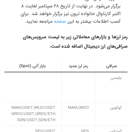
برگزار می‌شود. در نهایت از تاریخ ۲۸ سپتامبر لغایت ۸
اکتبر کارناوال خانواده ترون نیز برگزار خواهد شد. برای
کسب اطلاعات بیشتر به این
صفحه
مراجعه نمایید.
رمز ارزها و بازارهای معاملاتی زیر به لیست سرویس‌های
صرافی‌های ارز دیجیتال اضافه شده است:
صرافی
رمز ارز جدید
بازار آنی (Spot)
بایننس
کوکوین
MAKI,QRDO
MAKI/USDT,WILD/USDT
QRDO/USDT,QRDO/ETH
SDN/USDT,SDN/ETH
کوینکس
SPS
SPS/USDT