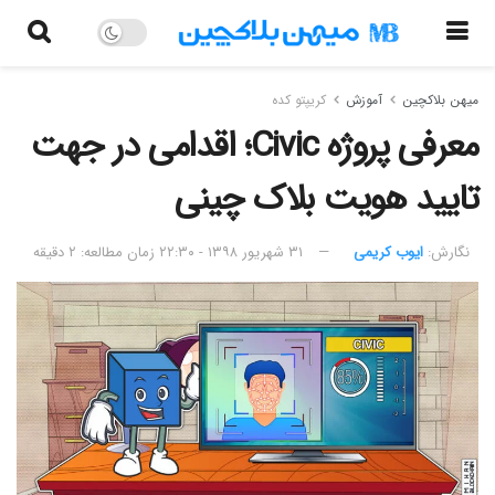
میهن بلاکچین
آموزش
کریپتو کده
معرفی پروژه Civic؛ اقدامی در جهت
تایید هویت بلاک چینی
نگارش:‌
ایوب کریمی
۳۱ شهریور ۱۳۹۸ - ۲۲:۳۰
زمان مطالعه: ۲ دقیقه