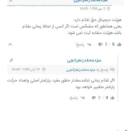
2 مهر 1398 - 18:03
هویّت دیجیتال حقّ تقدّم دارد.
یعنی همانطور که مشخّص است اگر کسی از لحاظ زمانی مقدّم
باشد،هویّت مشابه ثبت نمی شود.
6
0
پاسخ
سیّدمحمّدزعفرانچی
پاسخ به
سیّدمحمّدزعفرانچی
19 آبان 1398 - 03:49
اگر تقدّم زمانی نباشد،مقدار حظور مفید ،پارامتر اصلی وتعداد حرکت
پارامتر متغییر خواهد بود
0
4
پاسخ