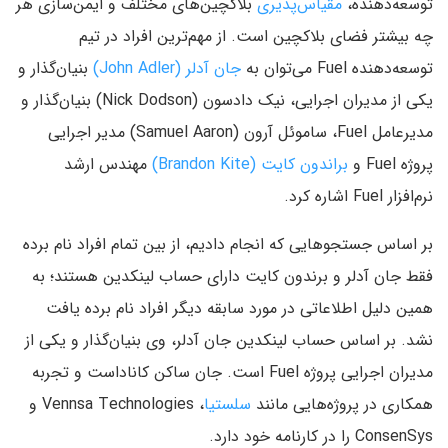
توسعه‌دهنده،
مقیاس‌پذیری
بلاکچین‌های مختلف و ایمن‌سازی هر
چه بیشتر فضای بلاکچین است. از مهم‌ترین افراد در تیم
توسعه‌دهنده Fuel می‌توان به
جان آدلر (John Adler)
بنیان‌گذار و
یکی از مدیران اجرایی، نیک دادسون (Nick Dodson) بنیان‌گذار و
مدیرعامل Fuel، ساموئل آرون (Samuel Aaron) مدیر اجرایی
پروژه Fuel و
براندون کایت (Brandon Kite)
مهندس ارشد
نرم‌افزار Fuel اشاره کرد.
بر اساس جستجوهایی که انجام دادیم، از بین تمام افراد نام برده
فقط جان آدلر و برندون کایت دارای حساب لینکدین هستند؛ به
همین دلیل اطلاعاتی در مورد سابقه دیگر افراد نام برده یافت
نشد. بر اساس حساب لینکدین جان آدلر، وی بنیان‌گذار و یکی از
مدیران اجرایی پروژه Fuel است. جان ساکن کاناداست و تجربه
همکاری در پروژه‌هایی مانند
سلستیا
، Vennsa Technologies و
ConsenSys را در کارنامه خود دارد.