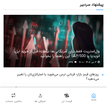
پیشنهاد سردبیر
وال‌استریت فقط برای آمریکایی‌ها نیست؛ قبل از خرید اپل،
انویدیا یا S&P 500 این راهنما را بخوانید
۱۶ تیر ۱۴۰۵ - ۱۷:۰۰
۲۳۵
روزهای قرمز بازار؛ قربانی ترس می‌شوید یا استراتژی‌تان را تغییر
می‌دهید؟
تحریم صرافی های ایرانی و ریسک حضانتی؛ دارایی‌هایمان واقعاً در خطر
است؟
خانه
قیمت ارز
صرافی ها
ماشین حساب
گزارش ویژه: اکسکوینو چگونه از اختلالی ادعایی به بحرانی سیستمی