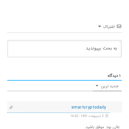
اشتراک
۱
دیدگاه
جدید ترین
smartcryptodaily
3 اردیبهشت 1401 - 16:02
عالی بود. موفق باشید.