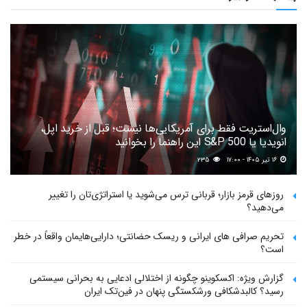
وال‌استریت فقط برای آمریکایی‌ها نیست؛ قبل از خرید اپل،
انویدیا یا S&P 500 این راهنما را بخوانید
۱۶ تیر ۱۴۰۵ - ۱۷:۰۰
۲۳۵
روزهای قرمز بازار؛ قربانی ترس می‌شوید یا استراتژی‌تان را تغییر
می‌دهید؟
تحریم صرافی های ایرانی و ریسک حضانتی؛ دارایی‌هایمان واقعاً در خطر
است؟
گزارش ویژه: اکسکوینو چگونه از اختلالی ادعایی به بحرانی سیستمی
رسید؟ کالبدشکافی ورشکستگی پنهان در فین‌تک ایران