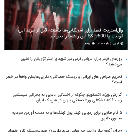
وال‌استریت فقط برای آمریکایی‌ها نیست؛ قبل از خرید اپل،
انویدیا یا S&P 500 این راهنما را بخوانید
۱۶ تیر ۱۴۰۵ - ۱۷:۰۰
۲۳۵
روزهای قرمز بازار؛ قربانی ترس می‌شوید یا استراتژی‌تان را تغییر
می‌دهید؟
تحریم صرافی های ایرانی و ریسک حضانتی؛ دارایی‌هایمان واقعاً در خطر
است؟
گزارش ویژه: اکسکوینو چگونه از اختلالی ادعایی به بحرانی سیستمی
رسید؟ کالبدشکافی ورشکستگی پنهان در فین‌تک ایران
۵ گام طلایی برای ردیابی کیف پول‌ نهنگ‌ها و به دست آوردن سرمایه
میلیون دلاری
«برای آنچه نیاز دارید، چه بهایی می‌پردازید؟» صورت‌مسئله تازه اقتصاد