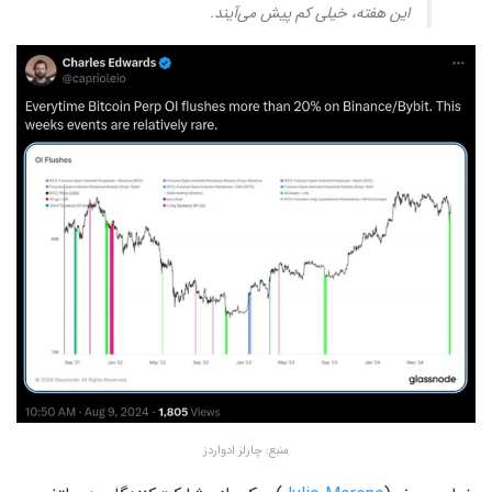
این هفته، خیلی کم پیش می‌آیند.
منبع: چارلز ادواردز