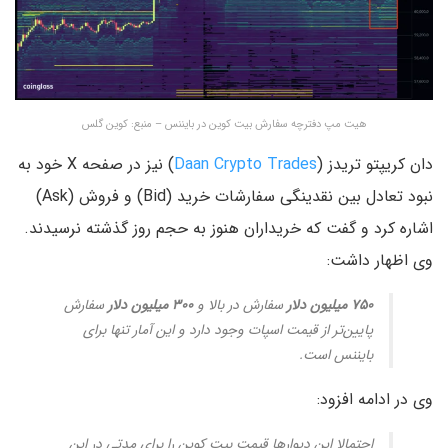
هیت مپ دفترچه سفارش بیت کوین در بایننس – منبع: کوین گلس
دان کریپتو تریدز (
Daan Crypto Trades
) نیز در صفحه X خود به
نبود تعادل بین نقدینگی سفارشات خرید (Bid) و فروش (Ask)
اشاره کرد و گفت که خریداران هنوز به حجم روز گذشته نرسیدند.
وی اظهار داشت:
۷۵۰ میلیون دلار
سفارش در بالا و
۳۰۰ میلیون دلار
سفارش
پایین‌تر از قیمت اسپات وجود دارد و این آمار تنها برای
بایننس است.
وی در ادامه افزود:
احتمالا این دیوارها قیمت بیت کوین را برای مدتی در این