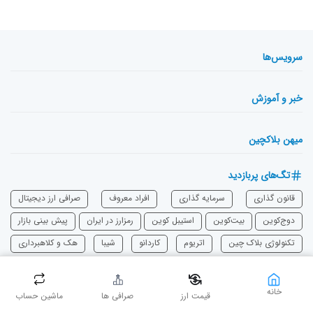
سرویس‌ها
خبر و آموزش
میهن بلاکچین
تگ‌های پربازدید
قانون گذاری
سرمایه‌ گذاری
افراد معروف
صرافی ارز دیجیتال
دوج‌کوین
بیت‌کوین
استیبل کوین
رمزارز در ایران
پیش بینی بازار
تکنولوژی بلاک چین
اتریوم
‌کاردانو
شیبا
هک و کلاهبرداری
خانه
قیمت ارز
صرافی ها
ماشین حساب