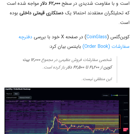
است و با مقاومت شدیدی در سطح
۶۲٬۰۰۰ دلار
مواجه شده است
که تحلیلگران معتقدند احتمالا یک
دستکاری قیمتی داخلی
بوده
است.
کوین‌گلس (
CoinGlass
) در صفحه X خود با بررسی
دفترچه
سفارشات (Order Book)
بایننس بیان کرد:
شخصی سفارشات فروش عظیمی در مجموع
۱۲٬۰۰۰ بیت
کوین
از
۶۱٬۲۰۰ تا ۶۲٬۵۰۰ دلار
باز کرده است.
این منطقی نیست.