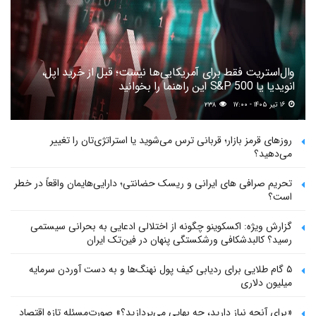
وال‌استریت فقط برای آمریکایی‌ها نیست؛ قبل از خرید اپل،
انویدیا یا S&P 500 این راهنما را بخوانید
۱۶ تیر ۱۴۰۵ - ۱۷:۰۰
۲۳۸
روزهای قرمز بازار؛ قربانی ترس می‌شوید یا استراتژی‌تان را تغییر
می‌دهید؟
تحریم صرافی های ایرانی و ریسک حضانتی؛ دارایی‌هایمان واقعاً در خطر
است؟
گزارش ویژه: اکسکوینو چگونه از اختلالی ادعایی به بحرانی سیستمی
رسید؟ کالبدشکافی ورشکستگی پنهان در فین‌تک ایران
۵ گام طلایی برای ردیابی کیف پول‌ نهنگ‌ها و به دست آوردن سرمایه
میلیون دلاری
«برای آنچه نیاز دارید، چه بهایی می‌پردازید؟» صورت‌مسئله تازه اقتصاد