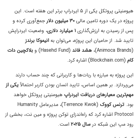
هیومنیتی پروتکل یکی از ۵ ایردراپ برتر این هفته است. این
پروژه در یک دوره تامین مالی
۳۰ میلیون دلار
جمع‌آوری کرده و
پس از رسیدن به ارزش‌گذاری
۱ میلیارد دلاری
، وضعیت ایردراپش
تایید شد. از حامیان این پروژه، می‌توان به
انیموکا برندز
(Animoca Brands)،
هشد فاند
(Hasehd Fund) و
بلاکچین دات
کام
(Blockchain.com) اشاره کرد.
این پروژه به مبارزه با ربات‌ها و کاربرانی که چند حساب دارند
می‌پردازد. بر همین اساس، تایید انسان بودن کاربر احتمالاً
یکی از
مهم‌ترین معیارهای دریافت ایردراپ
هیومنیتی پروتکل خواهد
بود.
ترنس کووک
(Terrence Kwok)، مدیرعامل Humanity
Protocol اشاره کرد که راه‌اندزای توکن پروژه و مین نت، بخشی از
رود مپ این شبکه در
سال ۲۰۲۵
است.