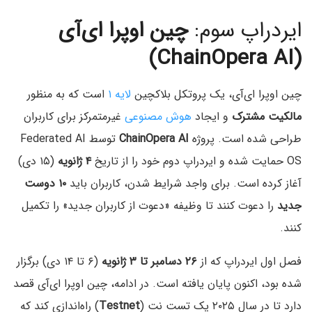
ایردراپ سوم:
چین ‌اوپرا ای‌آی
(ChainOpera AI)
چین اوپرا ای‌آی، یک پروتکل بلاکچین
لایه ۱
است که به منظور
مالکیت مشترک
و ایجاد
هوش مصنوعی
غیرمتمرکز برای کاربران
طراحی شده است. پروژه
ChainOpera AI
توسط Federated AI
OS حمایت شده و ایردراپ دوم خود را از تاریخ
۴ ژانویه
(۱۵ دی)
آغاز کرده است. برای واجد شرایط شدن، کاربران باید
۱۰ دوست
جدید
را دعوت کنند تا وظیفه «دعوت از کاربران جدید» را تکمیل
کنند.
فصل اول ایردراپ که از
۲۶ دسامبر تا ۳ ژانویه
(۶ تا ۱۴ دی) برگزار
شده بود، اکنون پایان یافته است. در ادامه، چین اوپرا ای‌آی قصد
دارد تا در سال ۲۰۲۵ یک تست نت (
Testnet
) راه‌اندازی کند که