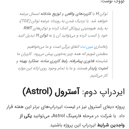
کووک نوشت:
توکن
H
با
کاربردهای واقعی
و
توزیع عادلانه
امسال عرضه
خواهد شد. با نزدیک‌ شدن به رویداد عرضه توکن (TGE)،
به رشد هیومنیتی پروتکل کمک کرده و توکن‌های
RWT
خود را کسب کرده و می‌توانید آن‌ را به
توکن H
تبدیل کنید.
راه‌اندازی
مین نت
اتفاق بزرگی است و ما می‌خواهیم
مطمئن شویم که همه‌ چیز به‌خوبی پیش می‌رود. کاربران ما
شایسته
فناوری پیشرفته
،
رابط کاربری ساده
،
عملکرد بهینه
و
امنیت پایدار
هستند و ما با تمام وجود روی ارائه این موارد
کار می‌کنیم.
ایردراپ دوم:
آسترول (Astrol)
پروژه دیفای آسترول نیز در لیست ایردراپ‌های برتر این هفته قرار
داد. با شرکت در مرحله فارمینگ Astrol، می‌توانید
یکی از
واجدین شرایط
ایردراپ این پروژه باشنید.