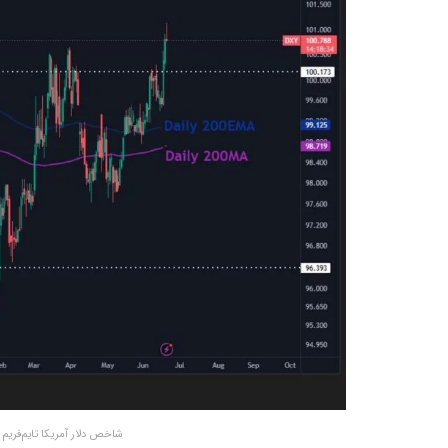
شاخص دلار آمریکا تایم‌فریم ۱ روزه – منبع: Daan Crypto Trades/X