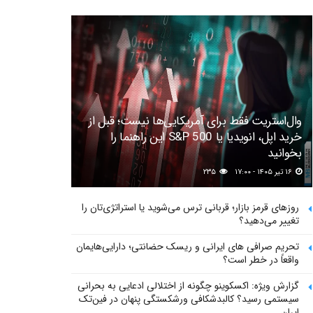
وال‌استریت فقط برای آمریکایی‌ها نیست؛ قبل از
خرید اپل، انویدیا یا S&P 500 این راهنما را
بخوانید
۱۶ تیر ۱۴۰۵ - ۱۷:۰۰
۲۳۵
روزهای قرمز بازار؛ قربانی ترس می‌شوید یا استراتژی‌تان را
تغییر می‌دهید؟
تحریم صرافی های ایرانی و ریسک حضانتی؛ دارایی‌هایمان
واقعاً در خطر است؟
گزارش ویژه: اکسکوینو چگونه از اختلالی ادعایی به بحرانی
سیستمی رسید؟ کالبدشکافی ورشکستگی پنهان در فین‌تک
ایران