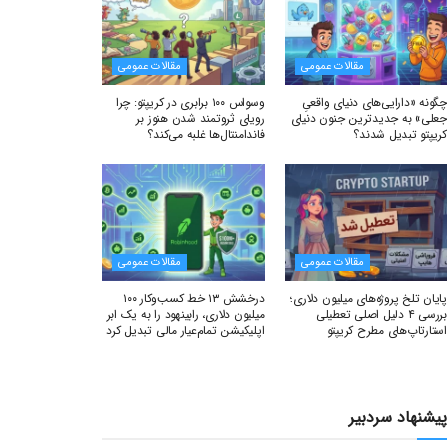
مقالات عمومی
مقالات عمومی
چگونه «دارایی‌های دنیای واقعیِ
وسواس ۱۰۰ برابری در کریپتو: چرا
جعلی» به جدیدترین جنون دنیای
رویای ثروتمند شدن هنوز بر
کریپتو تبدیل شدند؟
فاندامنتال‌ها غلبه می‌کند؟
مقالات عمومی
مقالات عمومی
پایان تلخ پروژه‌های میلیون دلاری؛
درخشش ۱۳ خط کسب‌وکار ۱۰۰
بررسی ۴ دلیل اصلی تعطیلی
میلیون دلاری، رابینهود را به یک ابر
استارتاپ‌های مطرح کریپتو
اپلیکیشن تمام‌عیار مالی تبدیل کرد
پیشنهاد سردبیر