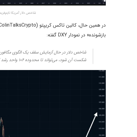
شاخص دلار آمریکا تایم‌فریم ۱ هفته – منبع: jamin Cowen/X
بازشونده» در نمودار DXY گفته:
شاخص دلار در حال آزمایش سقف یک الگوی مگافون یا 
شکست آن شود، می‌تواند تا محدوده ۱۰۶ واحد رشد کند. چنین اتفاقی خبر خوبی برای دارایی‌های پرریسک نخواهد بود.