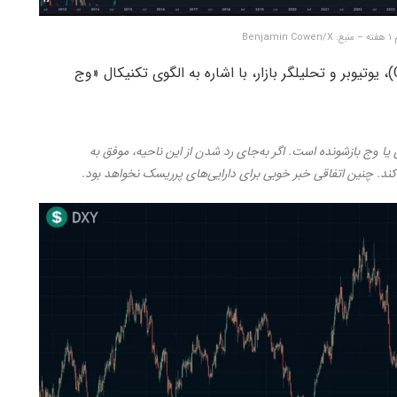
Ben
در همین حال، کالین تاکس کریپتو (ColinTalksCrypto)، یوتیوبر و تحلیلگر بازار، با اشاره به الگوی تکنیکال «وج
وج بازشونده است. اگر به‌جای رد شدن از این ناحیه، موفق به