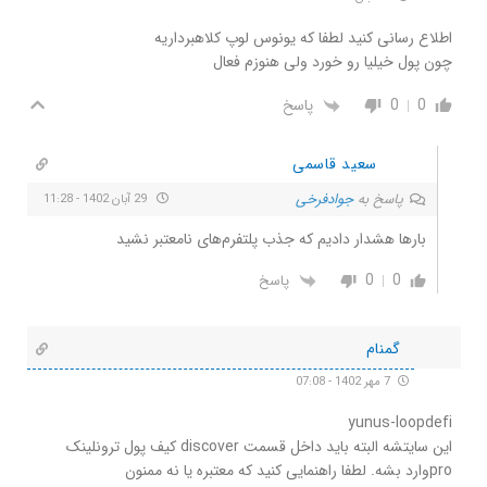
اطلاع رسانی کنید لطفا که یونوس لوپ کلاهبرداریه
چون پول خیلیا رو خورد ولی هنوزم فعال
0
0
پاسخ
سعید قاسمی
پاسخ به
جوادفرخی
29 آبان 1402 - 11:28
بارها هشدار دادیم که جذب پلتفرم‌های نامعتبر نشید
0
0
پاسخ
گمنام
7 مهر 1402 - 07:08
yunus-loopdefi
این سایتشه البته باید داخل قسمت discover کیف پول ترونلینک
proوارد بشه. لطفا راهنمایی کنید که معتبره یا نه ممنون