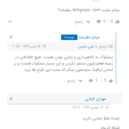
سلام سایت defigrops. com مطمئنه؟
0
0
پاسخ
میثم مقیسه
نویسنده
پاسخ به
علی محبی
26 بهمن 1399 - 11:28
مشکوک به کلاهبرداری و پانزی بودن هست. هیچ اطلاعاتی در
زمینه فعالیتشون منتشر نکردن و این بسیار مشکوک هست و بر
اساس ترافیک سایتشون میگم که سمت این طرح ها نرید
-1
1
پاسخ
مهران کیانی
31 شهریور 1399 - 10:12
چندتا غلط املایی دارید.
شبکع اتریوم