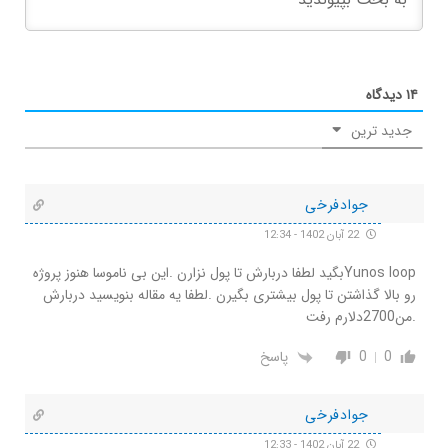
۱۴
دیدگاه
جدید ترین
جوادفرخی
22 آبان 1402 - 12:34
Yunos loopبگید لطفا دربارش تا پول نزارن .این بی ناموسا هنوز پروژه
رو بالا گذاشتن تا پول بیشتری بگیرن .لطفا یه مقاله بنویسید دربارش
.من2700دلارم رفت
0
0
پاسخ
جوادفرخی
22 آبان 1402 - 12:33