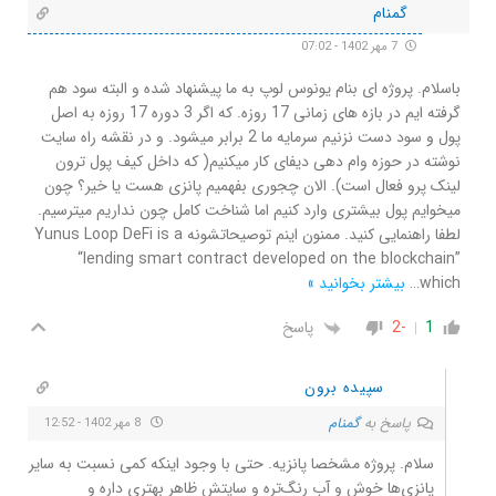
گمنام
7 مهر 1402 - 07:02
باسلام. پروژه ای بنام یونوس لوپ به ما پیشنهاد شده و البته سود هم
گرفته ایم در بازه های زمانی 17 روزه. که اگر 3 دوره 17 روزه به اصل
پول و سود دست نزنیم سرمایه ما 2 برابر میشود. و در نقشه راه سایت
نوشته در حوزه وام دهی دیفای کار میکنیم( که داخل کیف پول ترون
لینک پرو فعال است). الان چجوری بفهمیم پانزی هست یا خیر؟ چون
میخوایم پول بیشتری وارد کنیم اما شناخت کامل چون نداریم میترسیم.
لطفا راهنمایی کنید. ممنون اینم توصیحاتشونه Yunus Loop DeFi is a
“lending smart contract developed on the blockchain”
which
…
بیشتر بخوانید »
1
-2
پاسخ
سپیده برون
پاسخ به
گمنام
8 مهر 1402 - 12:52
سلام. پروژه مشخصا پانزیه. حتی با وجود اینکه کمی نسبت به سایر
پانزی‌ها خوش و آب رنگ‌تره و سایتش ظاهر بهتری داره و