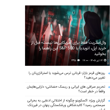
وال‌استریت فقط برای آمریکایی‌ها نیست؛ قبل از
خرید اپل، انویدیا یا S&P 500 این راهنما را
بخوانید
۱۶ تیر ۱۴۰۵ - ۱۷:۰۰
۲۳۵
روزهای قرمز بازار؛ قربانی ترس می‌شوید یا استراتژی‌تان را
تغییر می‌دهید؟
تحریم صرافی های ایرانی و ریسک حضانتی؛ دارایی‌هایمان
واقعاً در خطر است؟
گزارش ویژه: اکسکوینو چگونه از اختلالی ادعایی به بحرانی
سیستمی رسید؟ کالبدشکافی ورشکستگی پنهان در فین‌تک
ایران