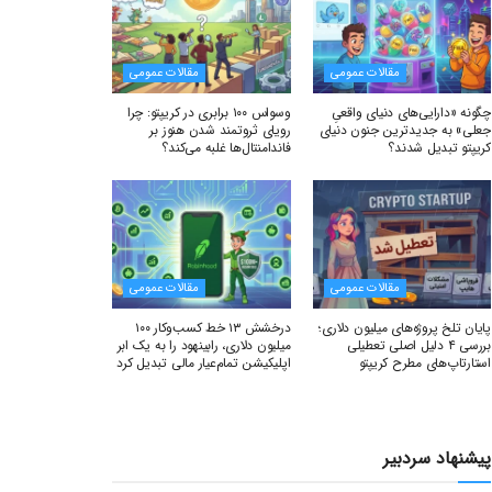
مقالات عمومی
مقالات عمومی
چگونه «دارایی‌های دنیای واقعیِ
وسواس ۱۰۰ برابری در کریپتو: چرا
جعلی» به جدیدترین جنون دنیای
رویای ثروتمند شدن هنوز بر
کریپتو تبدیل شدند؟
فاندامنتال‌ها غلبه می‌کند؟
مقالات عمومی
مقالات عمومی
پایان تلخ پروژه‌های میلیون دلاری؛
درخشش ۱۳ خط کسب‌وکار ۱۰۰
بررسی ۴ دلیل اصلی تعطیلی
میلیون دلاری، رابینهود را به یک ابر
استارتاپ‌های مطرح کریپتو
اپلیکیشن تمام‌عیار مالی تبدیل کرد
پیشنهاد سردبیر