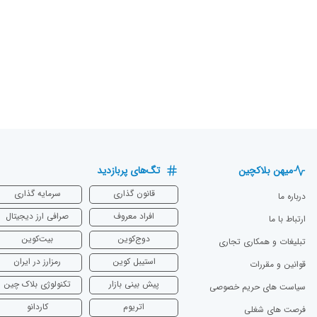
میهن بلاکچین
تگ‌های پربازدید
قانون گذاری
سرمایه‌ گذاری
درباره ما
افراد معروف
صرافی ارز دیجیتال
ارتباط با ما
دوج‌کوین
بیت‌کوین
تبلیغات و همکاری تجاری
استیبل کوین
رمزارز در ایران
قوانین و مقررات
پیش بینی بازار
تکنولوژی بلاک چین
سیاست های حریم خصوصی
اتریوم
‌کاردانو
فرصت های شغلی