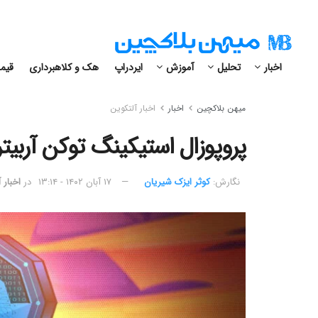
اخبار
تحلیل
آموزش
ایردراپ
هک و کلاهبرداری
قیمت
میهن بلاکچین
اخبار
اخبار آلتکوین
پروپوزال استیکینگ توکن آربیتروم (ARB) تا
نگارش:‌
کوثر ایزک شیریان
۱۷ آبان ۱۴۰۲ - ۱۳:۱۴
در
اخبار 