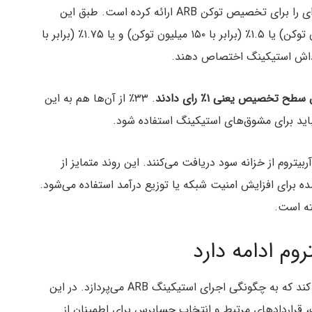
پروپوزال مذکور امروز نهایی شد و یک سیستم چند لایه‌ای را برای تخصیص توکن ARB ارائه کرده است. طبق این
پروپوزال اعضای دائو می‌توانستند ۱٪ (برابر با ۱۰۰ میلیون توکن) یا ۱.۵٪ (برابر با ۱۵۰ میلیون توکن) و یا ۱.۷۵٪ (برابر با
. ۳۳٪ از آن‌ها هم به این
 نباید برای مشوق‌های استیکینگ استفاده شود.
یتروم از خزانه سود دریافت می‌کنند. این روند متمایز از
ده برای افزایش امنیت شبکه یا توزیع درآمد استفاده می‌شود.
شته است.
روم ادامه دارد
دائوی آربیتروم قرار است پروپوزال دیگری را هم بررسی کند که به چگونگی اجرای استیکینگ ARB می‌پردازد. در این
نگ، قراردادهای مرتبط و انتخاب حسابرس برای اطمینان از