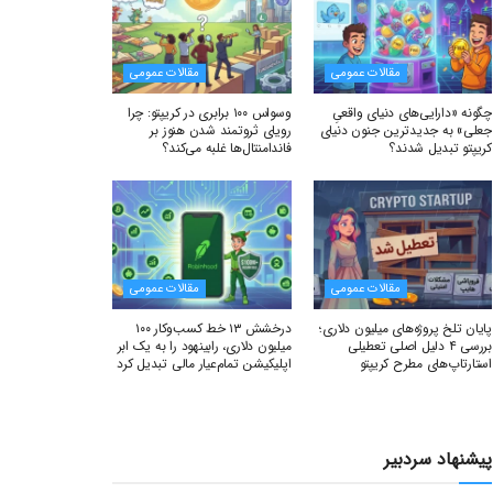
مقالات عمومی
مقالات عمومی
چگونه «دارایی‌های دنیای واقعیِ
وسواس ۱۰۰ برابری در کریپتو: چرا
جعلی» به جدیدترین جنون دنیای
رویای ثروتمند شدن هنوز بر
کریپتو تبدیل شدند؟
فاندامنتال‌ها غلبه می‌کند؟
مقالات عمومی
مقالات عمومی
پایان تلخ پروژه‌های میلیون دلاری؛
درخشش ۱۳ خط کسب‌وکار ۱۰۰
بررسی ۴ دلیل اصلی تعطیلی
میلیون دلاری، رابینهود را به یک ابر
استارتاپ‌های مطرح کریپتو
اپلیکیشن تمام‌عیار مالی تبدیل کرد
پیشنهاد سردبیر