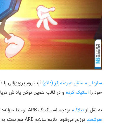
سازمان مستقل غیرمتمرکز (دائو)
آربیتروم پروپوزالی را 
خود را
استیک کرده
و در قالب همین توکن پاداش دریاف
به نقل از
دبلاک
، بودجه استیکینگ ARB توسط خزانه‌داری آربیتروم تامین شده و طی ۱۲ ماه از طریق یک
هوشمند
توزیع می‌شود. بازده سالانه ARB هم بسته به تعداد توکن‌های استیک‌شده بین ۷.۸۴٪ و ۷۸.۴۳٪ است.