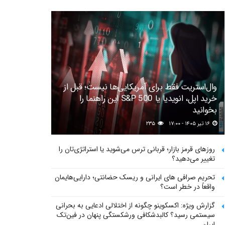
وال‌استریت فقط برای آمریکایی‌ها نیست؛ قبل از
خرید اپل، انویدیا یا S&P 500 این راهنما را
بخوانید
۱۶ تیر ۱۴۰۵ - ۱۷:۰۰
۲۳۵
روزهای قرمز بازار؛ قربانی ترس می‌شوید یا استراتژی‌تان را
تغییر می‌دهید؟
تحریم صرافی های ایرانی و ریسک حضانتی؛ دارایی‌هایمان
واقعاً در خطر است؟
گزارش ویژه: اکسکوینو چگونه از اختلالی ادعایی به بحرانی
سیستمی رسید؟ کالبدشکافی ورشکستگی پنهان در فین‌تک
ایران