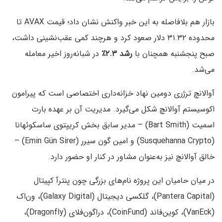
بازار هم بلافاصله به این خبر واکنش نشان داد؛ قیمت AVAX تا
محدوده ۳۱.۳۲ دلار صعود کرد و هرچند کمی عقب‌نشینی داشت،
صبح پنجشنبه همچنان با
رشد ۲.۳٪
در شبانه‌روز اخیر معامله
می‌شد.
آوالانچ ترژری دومین نهاد خزانه‌داری اختصاصی است که پیرامون
اکوسیستم آوالانچ شکل می‌گیرد. مدیریت آن بر عهده بارت
اسمیت (Bart Smith) – مدیر سابق بخش کریپتوی ساسکوئهانا
(Susquehanna Crypto) و امین گون سیرر (Emin Gün Sirer) –
خالق آوالانچ نیز به‌عنوان مشاور در کنار او حضور دارد.
در میان حامیان این پروژه نام‌های بزرگی چون پنترآ کپیتال
(Pantera Capital)، گلکسی دیجیتال (Galaxy Digital)، ون‌اک
(VanEck)، کوین‌فاند (CoinFund)، دراگون‌فلای (Dragonfly)،