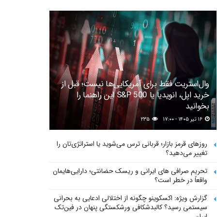
وال‌استریت فقط برای آمریکایی‌ها نیست؛ قبل از
خرید اپل، انویدیا یا S&P 500 این راهنما را
بخوانید
۱۶ تیر ۱۴۰۵ - ۱۷:۰۰
۲۳۵
روزهای قرمز بازار؛ قربانی ترس می‌شوید یا استراتژی‌تان را
تغییر می‌دهید؟
تحریم صرافی های ایرانی و ریسک حضانتی؛ دارایی‌هایمان
واقعاً در خطر است؟
گزارش ویژه: اکسکوینو چگونه از اختلالی ادعایی به بحرانی
سیستمی رسید؟ کالبدشکافی ورشکستگی پنهان در فین‌تک
ایران