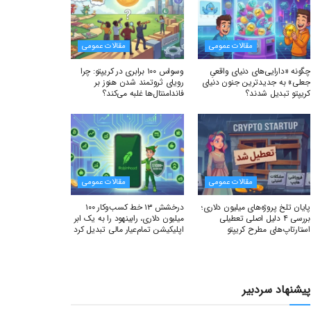
مقالات عمومی
مقالات عمومی
چگونه «دارایی‌های دنیای واقعیِ
وسواس ۱۰۰ برابری در کریپتو: چرا
جعلی» به جدیدترین جنون دنیای
رویای ثروتمند شدن هنوز بر
کریپتو تبدیل شدند؟
فاندامنتال‌ها غلبه می‌کند؟
مقالات عمومی
مقالات عمومی
پایان تلخ پروژه‌های میلیون دلاری؛
درخشش ۱۳ خط کسب‌وکار ۱۰۰
بررسی ۴ دلیل اصلی تعطیلی
میلیون دلاری، رابینهود را به یک ابر
استارتاپ‌های مطرح کریپتو
اپلیکیشن تمام‌عیار مالی تبدیل کرد
پیشنهاد سردبیر