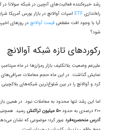
رشد خیره‌کننده فعالیت‌های آنچین در شبکه سولانا در کنا
راه‌اندازی
ETF
اسپات آوالانچ در بازار بورس آمریکا شرا
آیا با وجود افت مقطعی
قیمت آوالانچ
در روزهای اخیر، 
شود؟
رکوردهای تازه شبکه آوالانچ
علیرغم وضعیت بلاتکلیف بازار رمزارزها در ماه سپتامبر،
نمایش گذاشت. در این ماه حجم معاملات صرافی‌های غیرمتمرکز (DEX) روی این 
کرد و آوالانچ را در بین شلوغ‌ترین شبکه‌های بلاکچینی فع
اما این رشد تنها محدود به معاملات نبود. در همین با
۲۰۰ درصدی به حدود
۵۰ میلیون تراکنش
رسید. همچنین تعداد ک
آدرس منحصربه‌فرد
عبور کرد؛ موضوعی که نشان می‌دهد
موج واقعی پذیرش کاربران در جریان است.