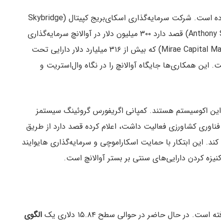
این رشد چشمگیر توجه نهادهای بزرگ مالی را جلب کرده است. شرکت سرمایه‌گذاری اسکای‌بریج کپیتال (Skybridge
Capital) به مدیریت آنتونی اسکاراموچی (Anthony Scaramucci) قصد دارد ۳۰۰ میلیون دلار در آوالانچ سرمایه‌گذاری
کند. همچنین شرکت میرا کپیتال منجمنت (Mirae Capital Management) که بیش از ۳۱۶ میلیارد دلار دارایی تحت
. این همکاری‌ها جایگاه آوالانچ را در نگاه وال‌استریت و
ه این اکوسیستم هستند. کمپانی اگریفورس گروئینگ سیستمز
) که پیش‌تر در زمینه فناوری کشاورزی فعالیت داشت، اعلام کرده قصد دارد از طریق
دلار سرمایه جذب کند. این ابتکار با حمایت اسکاراموچی و سرمایه‌گذاری هایوایند
. در حال حاضر در حوالی سطح ۱۵.۸۴ دلاری یک
الگوی