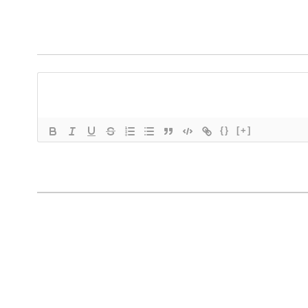
{}
[+]