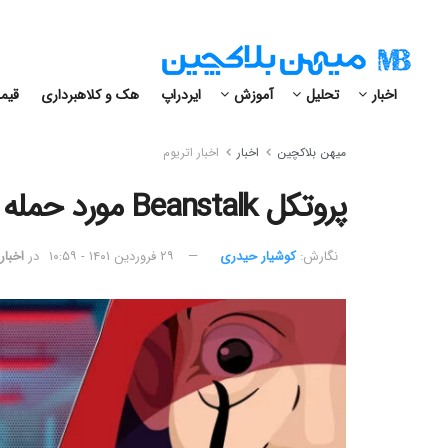
اخبار
تحلیل
آموزش
ایردراپ
هک و کلاهبرداری
قیمت
میهن بلاکچین
اخبار
اخبار اتریوم
پروتکل Beanstalk مورد حمله فلش لون قرار گرفت
نگارش:‌
کوشیار حیدری
۲۹ فروردین ۱۴۰۱ - ۱۰:۵۹
در
اخبار