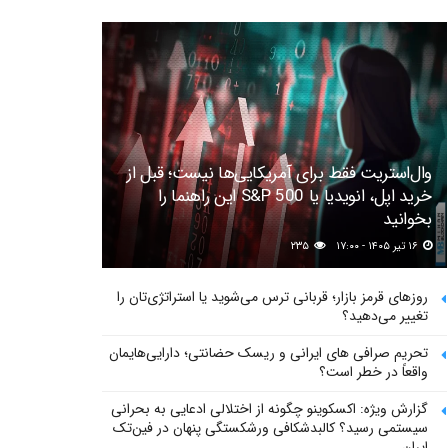
وال‌استریت فقط برای آمریکایی‌ها نیست؛ قبل از
خرید اپل، انویدیا یا S&P 500 این راهنما را
بخوانید
۱۶ تیر ۱۴۰۵ - ۱۷:۰۰
۲۳۵
روزهای قرمز بازار؛ قربانی ترس می‌شوید یا استراتژی‌تان را
تغییر می‌دهید؟
تحریم صرافی های ایرانی و ریسک حضانتی؛ دارایی‌هایمان
واقعاً در خطر است؟
گزارش ویژه: اکسکوینو چگونه از اختلالی ادعایی به بحرانی
سیستمی رسید؟ کالبدشکافی ورشکستگی پنهان در فین‌تک
ایران