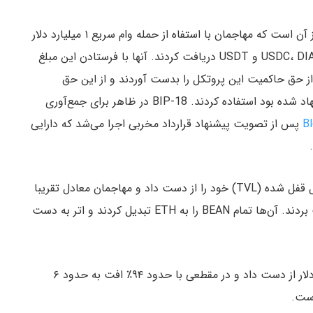
در مورد نحوه انجام این سوء استفاده، نشانه‌ها حاکی از آن است که مهاجمان با استفاه از حمله وام سریع ۱ میلیارد دلار
به صورت استیبل‌کوین‌های USDC، DIA و USDT دریافت کردند. آنها با فرستادن این مبلغ
حی شده توسط بینزتاک، ۷۹٪ از حق حاکمیت این پروتکل را بدست آوردند و از این حق
حاکمیت برای تأیید BIP-18 که توسط خود آن‌ها پیشنهاد شده بود استفاده کردند. BIP-18 در ظاهر برای جمع‌آوری
پس از تصویت پیشنهاد قرارداد مخربی اجرا می‌شد که دارایی
به این ترتیب پروتکل بینزتاک ۱۸۲ میلیون دلار ارزش کل قفل شده (TVL) خود را از دست داد و مهاجمان معادل تقریبا
۸۰ میلیون دلار ETH و استیبل کوین BEAN را به سرقت بردند. آن‌ها تمام BEAN را به ETH تبدیل کردند و اتر به دست
BEAN پس از این حمله برابری خود را با دلار از دست داد و در مقطعی با حدود ۹۴٪ افت به حدود ۶