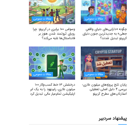
مقالات عمومی
مقالات عمومی
چگونه «دارایی‌های دنیای واقعیِ
وسواس ۱۰۰ برابری در کریپتو: چرا
جعلی» به جدیدترین جنون دنیای
رویای ثروتمند شدن هنوز بر
کریپتو تبدیل شدند؟
فاندامنتال‌ها غلبه می‌کند؟
مقالات عمومی
مقالات عمومی
پایان تلخ پروژه‌های میلیون دلاری؛
درخشش ۱۳ خط کسب‌وکار ۱۰۰
بررسی ۴ دلیل اصلی تعطیلی
میلیون دلاری، رابینهود را به یک ابر
استارتاپ‌های مطرح کریپتو
اپلیکیشن تمام‌عیار مالی تبدیل کرد
پیشنهاد سردبیر