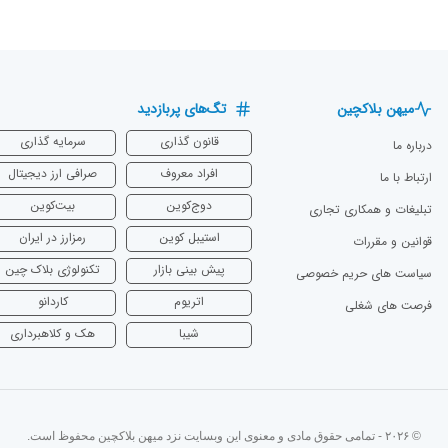
میهن بلاکچین
تگ‌های پربازدید
قانون گذاری
سرمایه‌ گذاری
درباره ما
افراد معروف
صرافی ارز دیجیتال
ارتباط با ما
دوج‌کوین
بیت‌کوین
تبلیغات و همکاری تجاری
استیبل کوین
رمزارز در ایران
قوانین و مقررات
پیش بینی بازار
تکنولوژی بلاک چین
سیاست های حریم خصوصی
اتریوم
‌کاردانو
فرصت های شغلی
شیبا
هک و کلاهبرداری
© ۲۰۲۶ - تمامی حقوق مادی و معنوی این وبسایت نزد میهن بلاکچین محفوظ است.