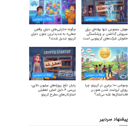
مقالات عمومی
مقالات عمومی
هوش مصنوعی تنها بهانه‌ای برای
چگونه «دارایی‌های دنیای واقعیِ
سرپوش گذاشتن بر ورشکستگی
جعلی» به جدیدترین جنون دنیای
خاموش شرکت‌های کریپتویی است
کریپتو تبدیل شدند؟
مقالات عمومی
مقالات عمومی
وسواس ۱۰۰ برابری در کریپتو: چرا
پایان تلخ پروژه‌های میلیون دلاری؛
رویای ثروتمند شدن هنوز بر
بررسی ۴ دلیل اصلی تعطیلی
فاندامنتال‌ها غلبه می‌کند؟
استارتاپ‌های مطرح کریپتو
پیشنهاد سردبیر