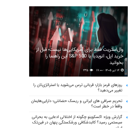
وال‌استریت فقط برای آمریکایی‌ها نیست؛ قبل از
خرید اپل، انویدیا یا S&P 500 این راهنما را
بخوانید
۱۶ تیر ۱۴۰۵ - ۱۷:۰۰
۲۳۵
روزهای قرمز بازار؛ قربانی ترس می‌شوید یا استراتژی‌تان را
تغییر می‌دهید؟
تحریم صرافی های ایرانی و ریسک حضانتی؛ دارایی‌هایمان
واقعاً در خطر است؟
گزارش ویژه: اکسکوینو چگونه از اختلالی ادعایی به بحرانی
سیستمی رسید؟ کالبدشکافی ورشکستگی پنهان در فین‌تک
ایران