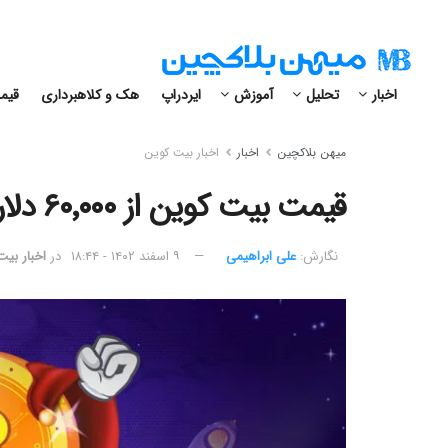
اخبار
تحلیل
آموزش
ایردراپ
هک و کلاهبرداری
قیمت
میهن بلاکچین
اخبار
اخبار بیت کوین
قیمت بیت کوین از ۶۰٬۰۰۰ دلار عبور کرد؛ زنده باد پادشاه رمزارزها
نگارش:‌
علی ابراهیمی
۹ اسفند ۱۴۰۲ - ۱۸:۴۴
در
اخبار بی