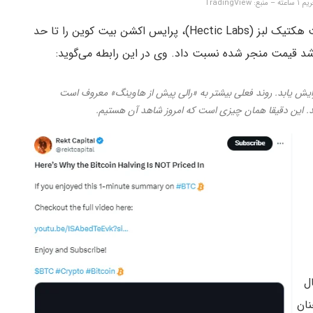
TradingV
به گفته برایان لجند (Bryan Legend)، مدیرعامل شرکت هکتیک لبز (Hectic Labs)، پرایس اکشن بیت کوین را تا حد
ه رشد قیمت منجر شده نسبت داد. وی در این رابطه می‌گوید:
زایش یابد. روند فعلی بیشتر به «رالی پیش از هاوینگ» معروف است
د. این دقیقا همان چیزی است که امروز شاهد آن هستیم.
ال
چنان