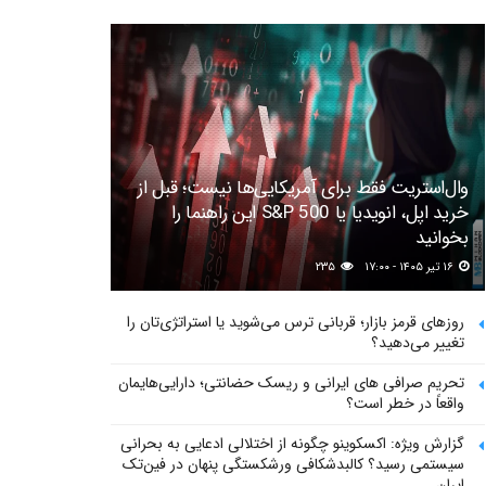
وال‌استریت فقط برای آمریکایی‌ها نیست؛ قبل از
خرید اپل، انویدیا یا S&P 500 این راهنما را
بخوانید
۱۶ تیر ۱۴۰۵ - ۱۷:۰۰
۲۳۵
روزهای قرمز بازار؛ قربانی ترس می‌شوید یا استراتژی‌تان را
تغییر می‌دهید؟
تحریم صرافی های ایرانی و ریسک حضانتی؛ دارایی‌هایمان
واقعاً در خطر است؟
گزارش ویژه: اکسکوینو چگونه از اختلالی ادعایی به بحرانی
سیستمی رسید؟ کالبدشکافی ورشکستگی پنهان در فین‌تک
ایران