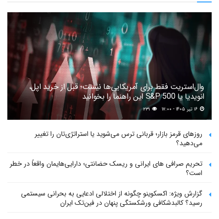
وال‌استریت فقط برای آمریکایی‌ها نیست؛ قبل از خرید اپل،
انویدیا یا S&P 500 این راهنما را بخوانید
۱۶ تیر ۱۴۰۵ - ۱۷:۰۰
۲۳۱
روزهای قرمز بازار؛ قربانی ترس می‌شوید یا استراتژی‌تان را تغییر
می‌دهید؟
تحریم صرافی های ایرانی و ریسک حضانتی؛ دارایی‌هایمان واقعاً در خطر
است؟
گزارش ویژه: اکسکوینو چگونه از اختلالی ادعایی به بحرانی سیستمی
رسید؟ کالبدشکافی ورشکستگی پنهان در فین‌تک ایران