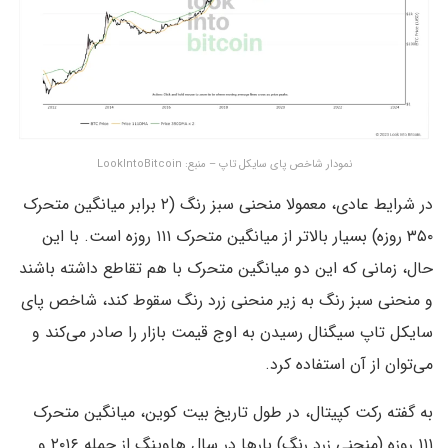
نمودار شاخص پای سایکل تاپ – منبع: LookIntoBitcoin
در شرایط عادی، معمولا منحنی سبز رنگ (۲ برابر میانگین متحرک
۳۵۰ روزه) بسیار بالاتر از میانگین متحرک ۱۱۱ روزه است. با این
حال، زمانی که این دو میانگین متحرک با هم تقاطع داشته باشند
و منحنی سبز رنگ به زیر منحنی زرد رنگ سقوط کند، شاخص پای
سایکل تاپ سیگنال رسیدن به اوج قیمت بازار را صادر می‌کند و
می‌توان از آن استفاده کرد.
به گفته رکت کپیتال، در طول تاریخ بیت کوین، میانگین متحرک
۱۱۱ روزه (منحنی زرد رنگ) بارها در سال هاوینگ از جمله ۲۰۱۶ و