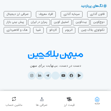
تگ‌های پربازدید
قانون گذاری
سرمایه‌ گذاری
افراد معروف
صرافی ارز دیجیتال
دوج‌کوین
بیت‌کوین
استیبل کوین
رمزارز در ایران
پیش بینی بازار
تکنولوژی بلاک چین
اتریوم
‌کاردانو
شیبا
هک و کلاهبرداری
دست در دست، بی‌نهایت برای میهن
© ۲۰۲۶ - تمامی حقوق مادی و معنوی این وبسایت نزد میهن بلاکچین محفوظ
خانه
قیمت ارز
صرافی ها
ماشین حساب
است.