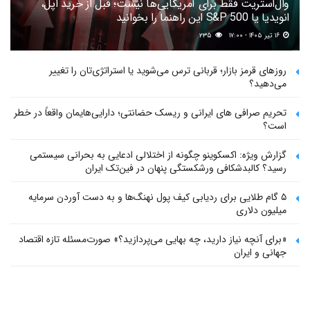
وال‌استریت فقط برای آمریکایی‌ها نیست؛ قبل از خرید اپل،
انویدیا یا S&P 500 این راهنما را بخوانید
۱۶ تیر ۱۴۰۵ - ۱۷:۰۰
۲۳۵
روزهای قرمز بازار؛ قربانی ترس می‌شوید یا استراتژی‌تان را تغییر
می‌دهید؟
تحریم صرافی های ایرانی و ریسک حضانتی؛ دارایی‌هایمان واقعاً در خطر
است؟
گزارش ویژه: اکسکوینو چگونه از اختلالی ادعایی به بحرانی سیستمی
رسید؟ کالبدشکافی ورشکستگی پنهان در فین‌تک ایران
۵ گام طلایی برای ردیابی کیف پول‌ نهنگ‌ها و به دست آوردن سرمایه
میلیون دلاری
«برای آنچه نیاز دارید، چه بهایی می‌پردازید؟» صورت‌مسئله تازه اقتصاد
جهانی و ایران