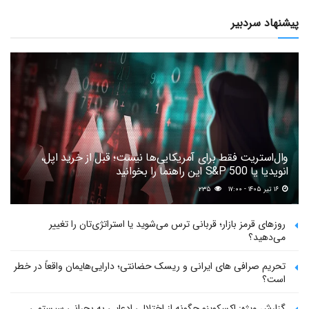
پیشنهاد سردبیر
وال‌استریت فقط برای آمریکایی‌ها نیست؛ قبل از خرید اپل،
انویدیا یا S&P 500 این راهنما را بخوانید
۱۶ تیر ۱۴۰۵ - ۱۷:۰۰
۲۳۵
روزهای قرمز بازار؛ قربانی ترس می‌شوید یا استراتژی‌تان را تغییر
می‌دهید؟
تحریم صرافی های ایرانی و ریسک حضانتی؛ دارایی‌هایمان واقعاً در خطر
است؟
گزارش ویژه: اکسکوینو چگونه از اختلالی ادعایی به بحرانی سیستمی