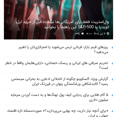
وال‌استریت فقط برای آمریکایی‌ها نیست؛ قبل از خرید اپل،
انویدیا یا S&P 500 این راهنما را بخوانید
۱۶ تیر ۱۴۰۵ - ۱۷:۰۰
۲۳۵
روزهای قرمز بازار؛ قربانی ترس می‌شوید یا استراتژی‌تان را تغییر
می‌دهید؟
تحریم صرافی های ایرانی و ریسک حضانتی؛ دارایی‌هایمان واقعاً در خطر
است؟
گزارش ویژه: اکسکوینو چگونه از اختلالی ادعایی به بحرانی سیستمی
رسید؟ کالبدشکافی ورشکستگی پنهان در فین‌تک ایران
۵ گام طلایی برای ردیابی کیف پول‌ نهنگ‌ها و به دست آوردن سرمایه
میلیون دلاری
«برای آنچه نیاز دارید، چه بهایی می‌پردازید؟» صورت‌مسئله تازه اقتصاد
جهانی و ایران