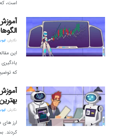
است، که چ
آموزش 
الگوها
نگارش:‌
ایوب
این مقاله
که توضیح 
آموزش 
بهترین 
نگارش:‌
ایوب
ارز های د
کردند. ب