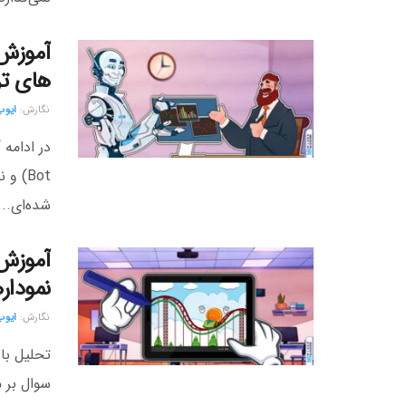
آموزش 
های تر
نگارش:‌
ایوب
Bot) 
شده‌ای...
آموزش 
نموداره
نگارش:‌
ایوب
تحلیل باز