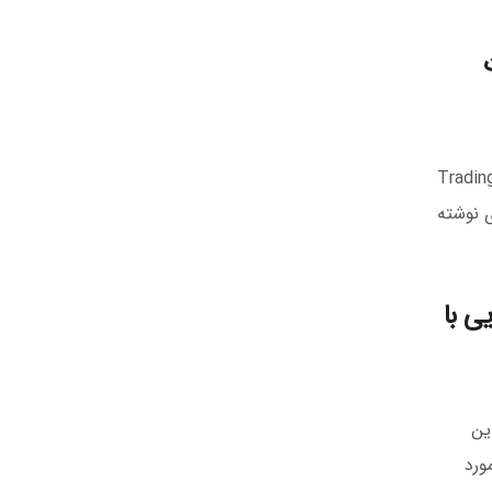
ه آموزش گام به گام تحلیل تکنیکال، در این مقاله به بررسی ربات تریدر (Trading
ی نوشته
ی با
ین
وع درست تحلیل تکنیکال (Technical Analysis) مورد