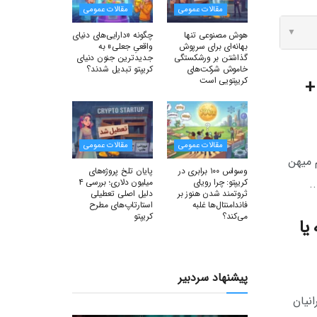
مقالات عمومی
مقالات عمومی
▼
هوش مصنوعی تنها
چگونه «دارایی‌های دنیای
بهانه‌ای برای سرپوش
واقعیِ جعلی» به
گذاشتن بر ورشکستگی
جدیدترین جنون دنیای
خاموش شرکت‌های
کریپتو تبدیل شدند؟
کریپتویی است
+
مقالات عمومی
مقالات عمومی
 میهن
وسواس ۱۰۰ برابری در
پایان تلخ پروژه‌های
کریپتو: چرا رویای
میلیون دلاری؛ بررسی ۴
.
ثروتمند شدن هنوز بر
دلیل اصلی تعطیلی
فاندامنتال‌ها غلبه
استارتاپ‌های مطرح
می‌کند؟
کریپتو
یا
پیشنهاد سردبیر
نیان