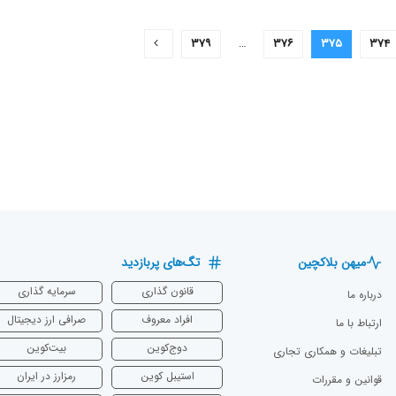
۳۷۹
…
۳۷۶
۳۷۵
۳۷۴
میهن بلاکچین
تگ‌های پربازدید
قانون گذاری
سرمایه‌ گذاری
درباره ما
افراد معروف
صرافی ارز دیجیتال
ارتباط با ما
دوج‌کوین
بیت‌کوین
تبلیغات و همکاری تجاری
استیبل کوین
رمزارز در ایران
قوانین و مقررات