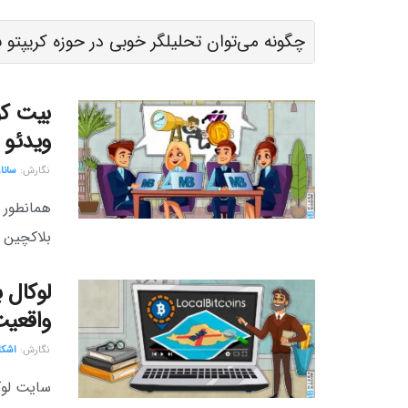
چگونه می‌توان تحلیلگر خوبی در حوزه کریپتو 
بیت کو
ویدئو
نگارش:‌
سانا
همانطور ک
بلاکچین د
لوکال ب
واقعیت
نگارش:‌
اشکا
سایت لوک