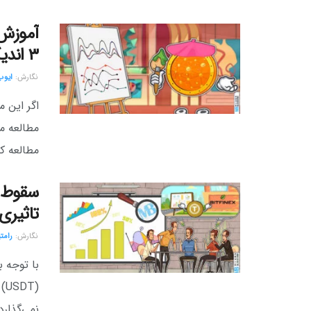
آموزش 
۳ اندیکاتور محبوب
نگارش:‌
ایوب
اگر این 
مطالعه می
مطالعه کن
سقوط ا
تاثیری 
نگارش:‌
رامت
با توجه 
(T
نمی‌‌گذارد.