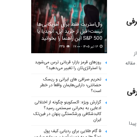
رفی
وال‌استریت فقط برای آمریکایی‌ها
نیست؛ قبل از خرید اپل، انویدیا یا
S&P 500 این راهنما را بخوانید
۱۶ تیر ۱۴۰۵ - ۱۷:۰۰
۲۳۵
ز
روزهای قرمز بازار؛ قربانی ترس می‌شوید
هوم کندل استیک (Candlestick)، این مقاله
یا استراتژی‌تان را تغییر می‌دهید؟
تحریم صرافی های ایرانی و ریسک
حضانتی؛ دارایی‌هایمان واقعاً در خطر
رفی
است؟
گزارش ویژه: اکسکوینو چگونه از اختلالی
ادعایی به بحرانی سیستمی رسید؟
کالبدشکافی ورشکستگی پنهان در فین‌تک
ایران
پیدا
۵ گام طلایی برای ردیابی کیف پول‌
نهنگ‌ها و به دست آوردن سرمایه میلیون