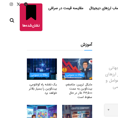
ب ارزهای دیجیتال
مقایسه قیمت در صرافی
نشان‌شده‌ها
آموزش
جهانی
 ارزهای
مقالات عمومی
مقالات عمومی
وامل و
مایکل ترپین: متاسفم،
یک نقشه راه کوانتومی،
سی
بیت‌کوین به سمت
بیت‌کوین را بسیار بالاتر
۴۳,۵۰۰ دلار در حال
خواهد برد
سقوط است
▼