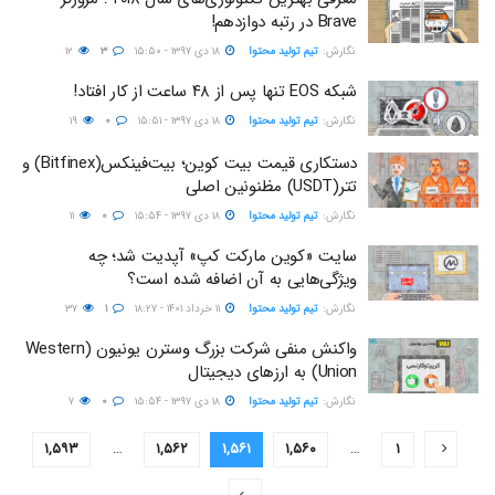
Brave در رتبه دوازدهم!
نگارش:‌
تیم تولید محتوا
۱۸ دی ۱۳۹۷ - ۱۵:۵۰
۳
۱۲
شبکه EOS تنها پس از ۴۸ ساعت از کار افتاد!
نگارش:‌
تیم تولید محتوا
۱۸ دی ۱۳۹۷ - ۱۵:۵۱
۰
۱۹
دستکاری قیمت بیت کوین؛ بیت‌فینکس(Bitfinex) و
تتر(USDT) مظنونین اصلی
نگارش:‌
تیم تولید محتوا
۱۸ دی ۱۳۹۷ - ۱۵:۵۴
۰
۱۱
سایت «کوین مارکت کپ» آپدیت شد؛ چه
ویژگی‌هایی به آن اضافه شده است؟
نگارش:‌
تیم تولید محتوا
۱۱ خرداد ۱۴۰۱ - ۱۸:۲۷
۱
۳۷
واکنش منفی شرکت بزرگ وسترن یونیون (Western
Union) به ارزهای دیجیتال
نگارش:‌
تیم تولید محتوا
۱۸ دی ۱۳۹۷ - ۱۵:۵۴
۰
۷
۱,۵۹۳
…
۱,۵۶۲
۱,۵۶۱
۱,۵۶۰
…
۱