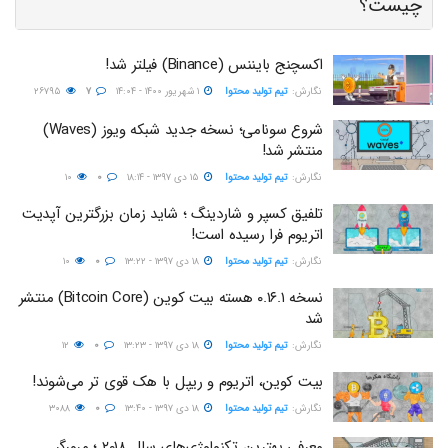
چیست؟
اکسچنج بایننس (Binance) فیلتر شد!
نگارش:‌
تیم تولید محتوا
۱ شهریور ۱۴۰۰ - ۱۴:۰۴
۷
۲۶۷۹۵
شروع سونامی؛ نسخه جدید شبکه ویوز (Waves)
منتشر شد!
نگارش:‌
تیم تولید محتوا
۱۵ دی ۱۳۹۷ - ۱۸:۱۴
۰
۱۰
تلفیق کسپر و شاردینگ ؛ شاید زمان بزرگترین آپدیت
اتریوم فرا رسیده است!
نگارش:‌
تیم تولید محتوا
۱۸ دی ۱۳۹۷ - ۱۳:۲۲
۰
۱۰
نسخه ۰.۱۶.۱ هسته بیت کوین (Bitcoin Core) منتشر
شد
نگارش:‌
تیم تولید محتوا
۱۸ دی ۱۳۹۷ - ۱۳:۲۳
۰
۱۲
بیت کوین، اتریوم و ریپل با هک قوی تر می‌شوند!
نگارش:‌
تیم تولید محتوا
۱۸ دی ۱۳۹۷ - ۱۳:۴۰
۰
۳۰۸۸
معرفی بهترین تکنولوژی‌های سال ۲۰۱۸ ؛ مرورگر