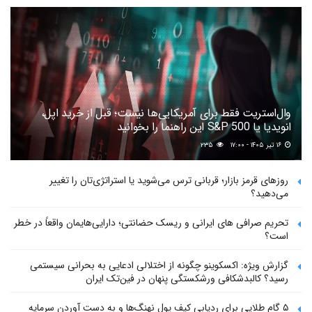
وال‌استریت فقط برای آمریکایی‌ها نیست؛ قبل از خرید اپل،
انویدیا یا S&P 500 این راهنما را بخوانید
۱۶ تیر ۱۴۰۵ - ۱۷:۰۰
۲۳۵
روزهای قرمز بازار؛ قربانی ترس می‌شوید یا استراتژی‌تان را تغییر
می‌دهید؟
تحریم صرافی های ایرانی و ریسک حضانتی؛ دارایی‌هایمان واقعاً در خطر
است؟
گزارش ویژه: اکسکوینو چگونه از اختلالی ادعایی به بحرانی سیستمی
رسید؟ کالبدشکافی ورشکستگی پنهان در فین‌تک ایران
۵ گام طلایی برای ردیابی کیف پول‌ نهنگ‌ها و به دست آوردن سرمایه