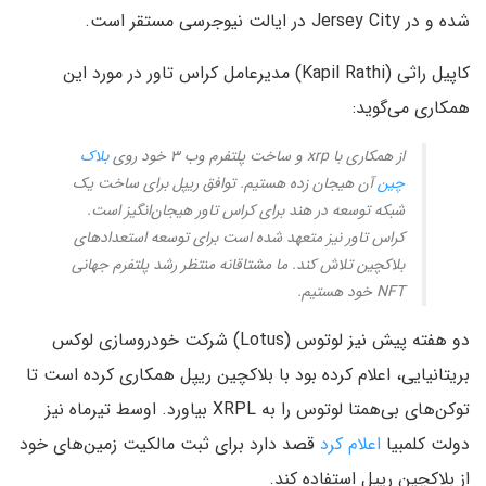
شده و در Jersey City در ایالت نیوجرسی مستقر است.
کاپیل راثی (Kapil Rathi) مدیرعامل کراس تاور در مورد این
همکاری می‌گوید:
از همکاری با xrp و ساخت پلتفرم وب ۳ خود روی
بلاک
چین
آن هیجان زده هستیم. توافق ریپل برای ساخت یک
شبکه توسعه در هند برای کراس تاور هیجان‌انگیز است.
کراس تاور نیز متعهد شده است برای توسعه استعدادهای
بلاکچین تلاش کند. ما مشتاقانه منتظر رشد پلتفرم جهانی
NFT خود هستیم.
دو هفته پیش نیز لوتوس (Lotus) شرکت خودروسازی لوکس
بریتانیایی، اعلام کرده بود با بلاکچین ریپل همکاری کرده است تا
توکن‌های بی‌همتا لوتوس را به XRPL بیاورد. اوسط تیرماه نیز
دولت کلمبیا
اعلام کرد
قصد دارد برای ثبت مالکیت زمین‌های خود
از بلاکچین ریپل استفاده کند.