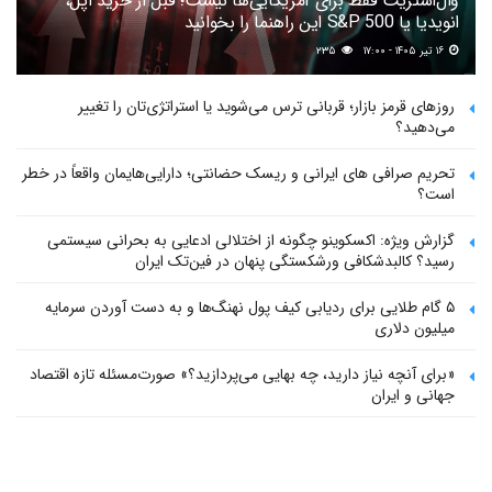
وال‌استریت فقط برای آمریکایی‌ها نیست؛ قبل از خرید اپل،
انویدیا یا S&P 500 این راهنما را بخوانید
۱۶ تیر ۱۴۰۵ - ۱۷:۰۰
۲۳۵
روزهای قرمز بازار؛ قربانی ترس می‌شوید یا استراتژی‌تان را تغییر
می‌دهید؟
تحریم صرافی های ایرانی و ریسک حضانتی؛ دارایی‌هایمان واقعاً در خطر
است؟
گزارش ویژه: اکسکوینو چگونه از اختلالی ادعایی به بحرانی سیستمی
رسید؟ کالبدشکافی ورشکستگی پنهان در فین‌تک ایران
۵ گام طلایی برای ردیابی کیف پول‌ نهنگ‌ها و به دست آوردن سرمایه
میلیون دلاری
«برای آنچه نیاز دارید، چه بهایی می‌پردازید؟» صورت‌مسئله تازه اقتصاد
جهانی و ایران