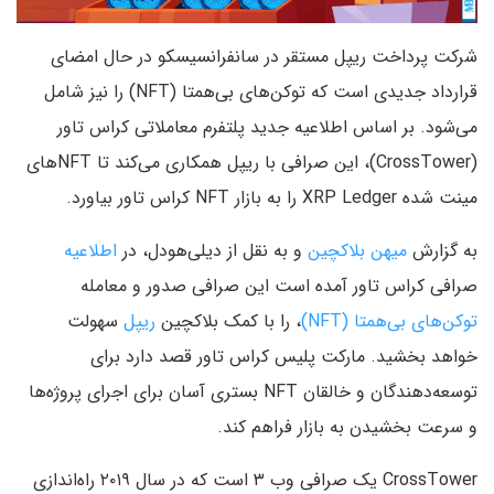
شرکت پرداخت ریپل مستقر در سانفرانسیسکو در حال امضای
قرارداد جدیدی است که توکن‌های بی‌همتا (NFT) را نیز شامل
می‌شود. بر اساس اطلاعیه جدید پلتفرم معاملاتی کراس تاور
(CrossTower)، این صرافی با ریپل همکاری می‌کند تا NFTهای
مینت شده XRP Ledger را به بازار NFT کراس تاور بیاورد.
به گزارش
میهن بلاکچین
و به نقل از دیلی‌هودل، در
اطلاعیه
صرافی کراس تاور آمده است این صرافی صدور و معامله
توکن‌های بی‌همتا (NFT)
، را با کمک بلاکچین
ریپل
سهولت
خواهد بخشید. مارکت پلیس کراس تاور قصد دارد برای
توسعه‌دهندگان و خالقان NFT بستری آسان برای اجرای پروژه‌ها
و سرعت بخشیدن به بازار فراهم کند.
CrossTower یک صرافی وب ۳ است که در سال ۲۰۱۹ راه‌اندازی