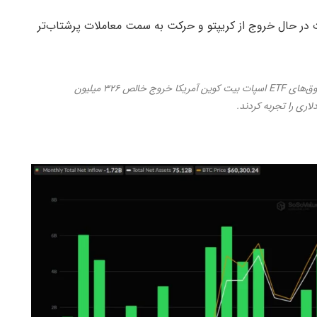
 در حال خروج از کریپتو و حرکت به سمت معاملات پرشتاب‌تر
بر اساس داده‌های SoSoValue، در روز ۵ ژوئن، صندوق‌های ETF اسپات بیت کوین آمریکا خروج خالص ۳۲۶ میلیون