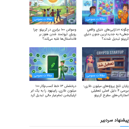
مقالات عمومی
مقالات عمومی
چگونه «دارایی‌های دنیای واقعیِ
وسواس ۱۰۰ برابری در کریپتو: چرا
جعلی» به جدیدترین جنون دنیای
رویای ثروتمند شدن هنوز بر
کریپتو تبدیل شدند؟
فاندامنتال‌ها غلبه می‌کند؟
مقالات عمومی
مقالات عمومی
پایان تلخ پروژه‌های میلیون دلاری؛
درخشش ۱۳ خط کسب‌وکار ۱۰۰
بررسی ۴ دلیل اصلی تعطیلی
میلیون دلاری، رابینهود را به یک ابر
استارتاپ‌های مطرح کریپتو
اپلیکیشن تمام‌عیار مالی تبدیل کرد
پیشنهاد سردبیر