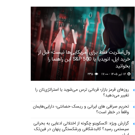
وال‌استریت فقط برای آمریکایی‌ها نیست؛ قبل از
خرید اپل، انویدیا یا S&P 500 این راهنما را
بخوانید
۱۶ تیر ۱۴۰۵ - ۱۷:۰۰
۲۳۵
روزهای قرمز بازار؛ قربانی ترس می‌شوید یا استراتژی‌تان را
تغییر می‌دهید؟
تحریم صرافی های ایرانی و ریسک حضانتی؛ دارایی‌هایمان
واقعاً در خطر است؟
گزارش ویژه: اکسکوینو چگونه از اختلالی ادعایی به بحرانی
سیستمی رسید؟ کالبدشکافی ورشکستگی پنهان در فین‌تک
ایران