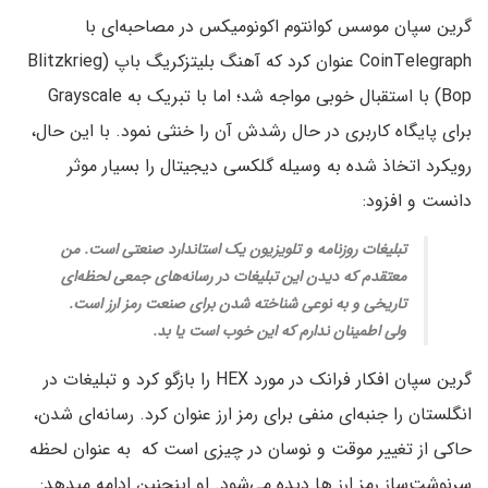
گرین سپان موسس کوانتوم اکونومیکس در مصاحبه‌­ای با
CoinTelegraph عنوان کرد که آهنگ بلیتز­کریگ باپ (Blitzkrieg
Bop) با استقبال خوبی مواجه شد؛ اما با تبریک به Grayscale
برای پایگاه کاربری در حال رشدش آن را خنثی نمود. با این حال،
رویکرد اتخاذ شده به وسیله گلکسی دیجیتال را بسیار موثر
دانست و افزود:
تبلیغات روزنامه و تلویزیون یک استاندارد صنعتی است. من
معتقدم که دیدن این تبلیغات در رسانه­‌های جمعی لحظه‌­ای
تاریخی و به نوعی شناخته شدن برای صنعت رمز ارز است.
ولی اطمینان ندارم که این خوب است یا بد.
گرین سپان افکار فرانک در مورد HEX را بازگو کرد و تبلیغات در
انگلستان را جنبه‌­ای منفی برای رمز ارز عنوان کرد. رسانه­‌ای شدن،
حاکی از تغییر موقت و نوسان در چیزی است که به عنوان لحظه
سرنوشت‌ساز رمز ارز ها دیده می­‌شود. او این­چنین ادامه می­دهد: