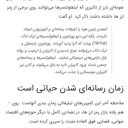
نمونه­‌ای بارز از تاثیری که اینفلوئنسرها می­‌توانند روی برخی از رمز
ارز ها داشته باشند ذکر کرد. او گفت:
انجمن رابین هود را تبلیغات رسانه­‌ای و تلویزیونی ایجاد
نکردند، بلکه این دیو پورتنوی و اینفلوئنسرهای تیک­ تاک
(Tik­Tok) بودند که آنرا پدید آوردند. پورتنوی، بارستول و
تیک ­تاک می‌­توانند موج جدیدی از کاربران را ترغیب و روانه
بازار دارایی‌­های دیجیتالی نمایند. اینفلوئنسرها و رسانه­‌های
جمعی باعث ورود کاربران خُرد به بازار می­‌شوند و آنان نیز
کاربران موسساتی را جذب می­‌کنند.
زمان رسانه­‌ای شدن حیاتی است
ملاحظه آخر این کمپین­‌های تبلیغاتی زمان­ بندی آنهاست. روی ­
هم­ رفته بازار رمز ارز ها، در تضادی کامل با دیگر حوزه‌­های اقتصاد
جهانی، فضایی فوق ­العاده مثبت را سپری کرده است.