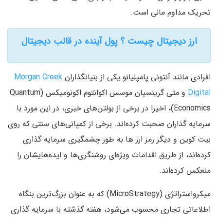
تحریک مداوم مالی است.
ارز دیجیتال چیست ؟ پول آینده در قالب دیجیتال
افرادی مانند آنتونی پامپلیانو یکی از بنیان­گذاران
Morgan Creek
Digital
و متی گرین­سپان موسس اکوانتوم اکونومیکس­ (Quantum
Economics)، اخیرا در برخی از بولتن­‌های خبری، در این مورد با
سرمایه­ گذاران صحبت کرده­‌اند. برخی از کمپا­نی‌­های سنتی که روی
بیت­ کوین و دیگر رمز ارز ها به طور چشمگیری سرمایه­ گذاری
کرده­‌اند، از طریق اقدامات ویژ­ه‌­ای روشنگری‌ها و ایده‌­هایشان را
منعکس کرده‌­اند.
میکرو­استراتژی (MicroStrategy) که به­ عنوان بزرگ‌ترین بنگاه
اطلاعاتی تجاری محسوب می‌­شود، هفته گذشته با سرمایه­ گذاری