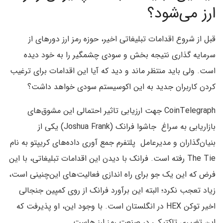
ارز می­‌شود؟
قبل از شروع اقدامات تبلیغاتی اخیر، حوزه رمز ارز دوره‎­ای از
سرمایه ­گذاری نتیجه­ بخش و سودی چشمگیر را به خود دیده
است. ولی باید منتظر ماند و دید که آیا این اقدامات برای ترغیب
کردن کاربران جدید به این اکو­سیستم سودی خواهد داشت؟
CoinTelegraph جهت ارزیابی تاثیر احتمالی این مشوق­‌های
بازاریابی به سراغ جاشوا فرانک (Joshua Frank) یکی از
بنیان‌گذاران و مدیر­عامل پلتفرم جمع­ آوری داده‌­های کریپتو به نام
The Tie رفته است. فرانک با دیدن این اقدامات تبلیغاتی، با این
فرض که این یک جو برای راه­ اندازی فعالیت‌های این‌چنینی است،
زیاد تعجب نکرد؛ البته این برآورد فرانک از روی کمپین جنجالی
اخیر توکن HEX در انگلستان است. با وجود این، او پذیرفت که
این تغییری تاکتیکی در صنعت رمز ارز هاست.