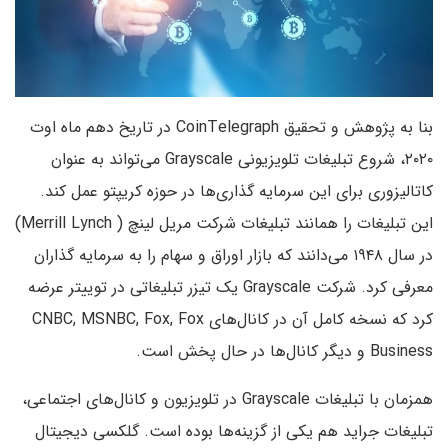
بنا به پژوهش و تحقیق CoinTelegraph در تاریخ دهم ماه اوت
۲۰۲۰، شروع تبلیغات تلویزیونی Grayscale می­‌تواند به عنوان
کاتالیزوری برای این سرمایه­ گذاری­‌ها در حوزه کریپتو عمل کند.
این تبلیغات را همانند تبلیغات شرکت مریل لینچ ( Merrill Lynch)
در سال ۱۹۴۸ می‌دانند که بازار اوراق و سهام را به سرمایه­ گذاران
معرفی کرد. شرکت Grayscale یک تیزر تبلیغاتی در توییتر عرضه
کرد که نسخه کامل آن در کانال­‌های CNBC, MSNBC, Fox, Fox
Business و دیگر کانال‌ها در حال پخش است.
همزمان با تبلیغات Grayscale در تلویزیون و کانال­‌های اجتماعی،
تبلیغات جراید هم یکی از گزینه‌­ها بوده است. گلکسی دیجیتال