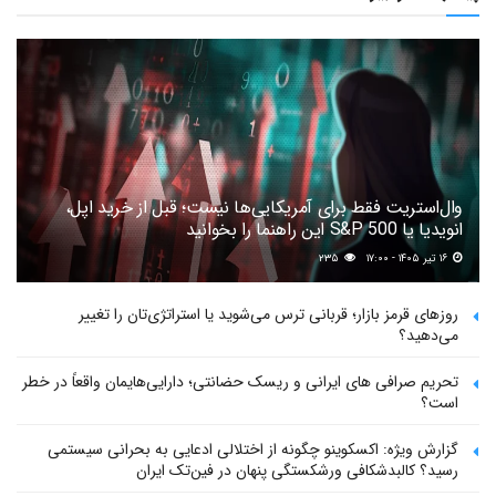
وال‌استریت فقط برای آمریکایی‌ها نیست؛ قبل از خرید اپل،
انویدیا یا S&P 500 این راهنما را بخوانید
۱۶ تیر ۱۴۰۵ - ۱۷:۰۰
۲۳۵
روزهای قرمز بازار؛ قربانی ترس می‌شوید یا استراتژی‌تان را تغییر
می‌دهید؟
تحریم صرافی های ایرانی و ریسک حضانتی؛ دارایی‌هایمان واقعاً در خطر
است؟
گزارش ویژه: اکسکوینو چگونه از اختلالی ادعایی به بحرانی سیستمی
رسید؟ کالبدشکافی ورشکستگی پنهان در فین‌تک ایران