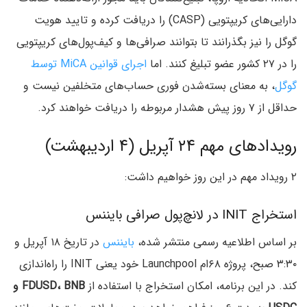
دارایی‌های کریپتویی (CASP) را دریافت کرده و تایید هویت
گوگل را نیز بگذرانند تا بتوانند صرافی‌ها و کیف‌پول‌های کریپتویی
را در ۲۷ کشور عضو تبلیغ کنند. اما
اجرای قوانین MiCA توسط
گوگل
، به معنای بسته‌شدن فوری حساب‌های متخلفین نیست و
حداقل از ۷ روز پیش هشدار مربوطه را دریافت خواهند کرد.
رویدادهای مهم ۲۴ آپریل (۴ اردیبهشت)
۲ رویداد مهم در این روز خواهیم داشت:
استخراج INIT در لانچ‌پول صرافی بایننس
بر اساس اطلاعیه رسمی منتشر شده،
بایننس
در تاریخ ۱۸ آپریل و
۳:۳۰ صبح، پروژه ۶۸ام Launchpool خود یعنی INIT را راه‌اندازی
کند. در این برنامه، امکان استخراج با استفاده از
FDUSD، BNB و