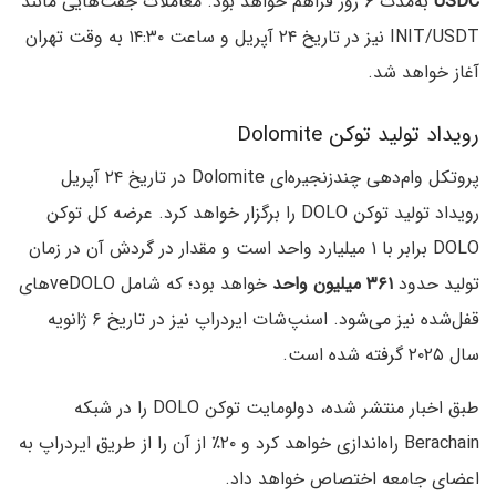
USDC
به‌مدت ۶ روز فراهم خواهد بود. معاملات جفت‌هایی مانند
INIT/USDT نیز در تاریخ ۲۴ آپریل و ساعت ۱۴:۳۰ به وقت تهران
آغاز خواهد شد.
رویداد تولید توکن Dolomite
پروتکل وام‌دهی چندزنجیره‌ای Dolomite در تاریخ ۲۴ آپریل
رویداد تولید توکن DOLO را برگزار خواهد کرد. عرضه کل توکن
DOLO برابر با ۱ میلیارد واحد است و مقدار در گردش آن در زمان
تولید حدود
۳۶۱ میلیون واحد
خواهد بود؛ که شامل veDOLOهای
قفل‌شده نیز می‌شود. اسنپ‌شات ایردراپ نیز در تاریخ ۶ ژانویه
سال ۲۰۲۵ گرفته شده است.
طبق اخبار منتشر شده، دولومایت توکن DOLO را در شبکه
Berachain راه‌اندازی خواهد کرد و ۲۰٪ از آن را از طریق ایردراپ به
اعضای جامعه اختصاص خواهد داد.