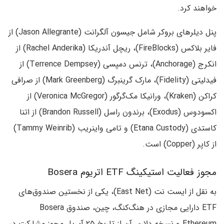
خواهند کرد.
پنل دیلرهای بروکر شامل جیسون آلگرانت (Jason Allegrante) از
فایر بلاکس (FireBlocks)، ریچل آندریکا (Rachel Anderika) از
انکرج (Anchorage)، ترنس دمپسی (Terrence Dempsey) از
فیدلیتی (Fidelity)، مارک گرینبرگ (Mark Greenberg) از صرافی
کراکن (Kraken)، ورانیکا مک‌گرگور (Veronica McGregor) از
اکسودوس (Exodus)، برندون راسل (Brandon Russell) از اتنا
کاستدی (Etana Custody) و تامی واینریب (Tammy Weinrib)
از کاپر (Copper) است.
مجوز فعالیت استیکینگ ETF اتریوم Bosera
به نقل از ایست نت (East Net)، یکی از نخستین صندوق‌های
ETF دارایی مجازی در هنگ‌کنگ، چین، صندوق‌ Bosera
Ethereum و نسخه دلاری آن از تاریخ ۲۵ آپریل مجوز مشارکت در