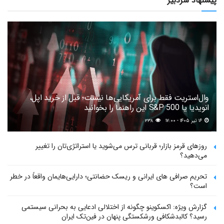
پیشنهاد سردبیر
وال‌استریت فقط برای آمریکایی‌ها نیست؛ قبل از خرید اپل،
انویدیا یا S&P 500 این راهنما را بخوانید
۱۶ تیر ۱۴۰۵ - ۱۷:۰۰
۲۳۸
روزهای قرمز بازار؛ قربانی ترس می‌شوید یا استراتژی‌تان را تغییر
می‌دهید؟
تحریم صرافی های ایرانی و ریسک حضانتی؛ دارایی‌هایمان واقعاً در خطر
است؟
گزارش ویژه: اکسکوینو چگونه از اختلالی ادعایی به بحرانی سیستمی
رسید؟ کالبدشکافی ورشکستگی پنهان در فین‌تک ایران