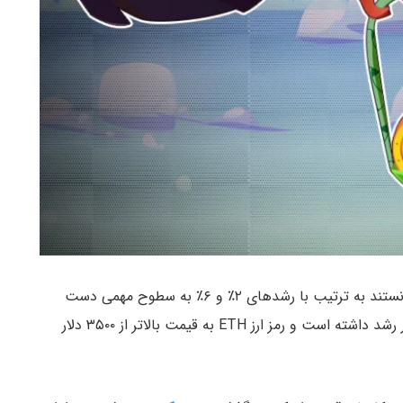
رمز ارزهای بیت کوین و اتریوم در ۲۴ ساعت گذشته توانستند به ترتیب با رشدهای ۲٪ و ۶٪ به سطوح مهمی دست
پیدا کنند. ارز دیجیتال BTC امروز تا سقف ۴۸،۵۵۷ دلار رشد داشته است و رمز ارز ETH به قیمت بالاتر از ۳۵۰۰ دلار