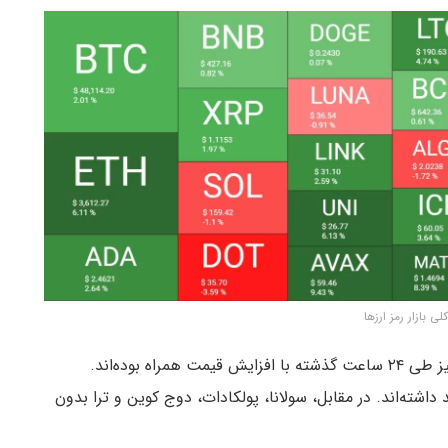
لی بازار رمز ارزها
کاردانو، بایننس کوین، ریپل، چین لینک و لایت کوین نیز طی ۲۴ ساعت گذشته با افزایش قیمت همراه بوده‌اند.
انچ به ترتیب بیش از ۶ و ۹ درصد رشد داشته‌اند. در مقابل، سولانا، پولکادات، دوج کوین و ترا بدون