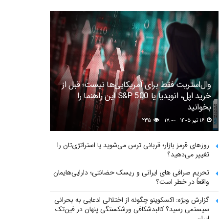
وال‌استریت فقط برای آمریکایی‌ها نیست؛ قبل از
خرید اپل، انویدیا یا S&P 500 این راهنما را
بخوانید
۱۶ تیر ۱۴۰۵ - ۱۷:۰۰
۲۳۵
روزهای قرمز بازار؛ قربانی ترس می‌شوید یا استراتژی‌تان را
تغییر می‌دهید؟
تحریم صرافی های ایرانی و ریسک حضانتی؛ دارایی‌هایمان
واقعاً در خطر است؟
گزارش ویژه: اکسکوینو چگونه از اختلالی ادعایی به بحرانی
سیستمی رسید؟ کالبدشکافی ورشکستگی پنهان در فین‌تک
ایران