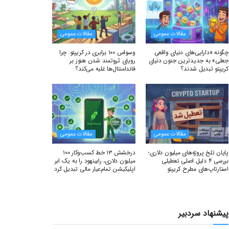
مقالات عمومی
مقالات عمومی
چگونه «دارایی‌های دنیای واقعیِ
وسواس ۱۰۰ برابری در کریپتو: چرا
جعلی» به جدیدترین جنون دنیای
رویای ثروتمند شدن هنوز بر
کریپتو تبدیل شدند؟
فاندامنتال‌ها غلبه می‌کند؟
مقالات عمومی
مقالات عمومی
پایان تلخ پروژه‌های میلیون دلاری؛
درخشش ۱۳ خط کسب‌وکار ۱۰۰
بررسی ۴ دلیل اصلی تعطیلی
میلیون دلاری، رابینهود را به یک ابر
استارتاپ‌های مطرح کریپتو
اپلیکیشن تمام‌عیار مالی تبدیل کرد
پیشنهاد سردبیر