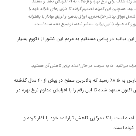
در حمایت از اهداف مذکور، کمیته تصمیم گرفته تا محدوده هدف برای نرخ بهره را از ۰.۷۵ به ۱٪ افزایش دهد و معتقد
 همچنین این کمیته تصمیم گرفته تا دارایی‌های خزانه‌ خود را
دارایی‌ها شامل اوراق بهادار خزانه‌داری، اوراق بدهی و اوراق بهادار با پشتوانه
رو که همراه با این بیانیه منتشر شده، توضیح داده شده است.
ین بیانیه در پیامی مستقیم به مردم این کشور از «تورم بسیار
ا درک می‌کنیم. ما به سرعت در حال اقدام برای کاهش آن هستیم.
آمار سالیانه CPI (شاخص قیمت مصرف‌کننده) در ماه مارس به ۸.۵٪ رسید که بالاترین سطح در بیش از ۴۰ سال گذشته
اکنون متعهد شده تا این رقم را با افزایش مداوم نرخ بهره در
رال آمده است بانک مرکزی کاهش ترازنامه خود را آغاز کرده و
 کرده است.