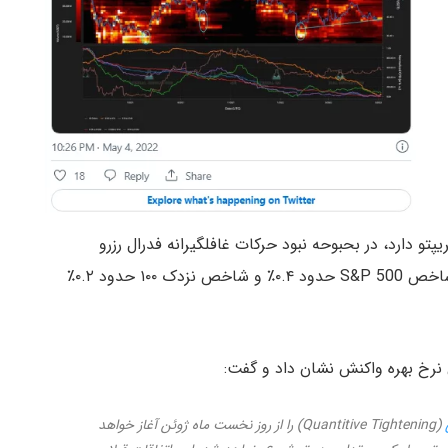
پتو دارد، در بحبوحه نبود حرکات غافلگیرانه فدرال رزرو
وضعیت خوبی را سپری کرد. در زمان نگارش این خبر شاخص S&P 500 حدود ۰.۴٪ و شاخص نزدک ۱۰۰ حدود ۰.۲٪
 نرخ بهره واکنش نشان داد و گفت:
(Quantitive Tightening) را از روز نخست ماه ژوئن آغاز خواهد