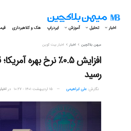
اخبار
تحلیل
آموزش
ایردراپ
هک و کلاهبرداری
قیمت
میهن بلاکچین
اخبار
اخبار بیت کوین
رسید
نگارش:‌
علی ابراهیمی
۱۵ اردیبهشت ۱۴۰۱ - ۱۰:۲۷
در
اخبا