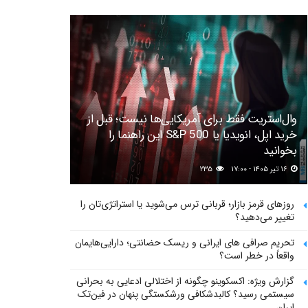
وال‌استریت فقط برای آمریکایی‌ها نیست؛ قبل از
خرید اپل، انویدیا یا S&P 500 این راهنما را
بخوانید
۱۶ تیر ۱۴۰۵ - ۱۷:۰۰
۲۳۵
روزهای قرمز بازار؛ قربانی ترس می‌شوید یا استراتژی‌تان را
تغییر می‌دهید؟
تحریم صرافی های ایرانی و ریسک حضانتی؛ دارایی‌هایمان
واقعاً در خطر است؟
گزارش ویژه: اکسکوینو چگونه از اختلالی ادعایی به بحرانی
سیستمی رسید؟ کالبدشکافی ورشکستگی پنهان در فین‌تک
ایران