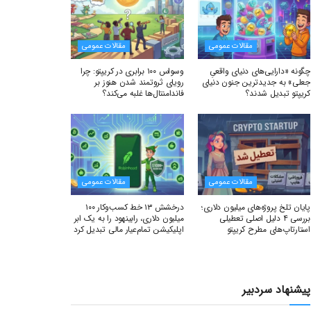
مقالات عمومی
مقالات عمومی
چگونه «دارایی‌های دنیای واقعیِ
وسواس ۱۰۰ برابری در کریپتو: چرا
جعلی» به جدیدترین جنون دنیای
رویای ثروتمند شدن هنوز بر
کریپتو تبدیل شدند؟
فاندامنتال‌ها غلبه می‌کند؟
مقالات عمومی
مقالات عمومی
پایان تلخ پروژه‌های میلیون دلاری؛
درخشش ۱۳ خط کسب‌وکار ۱۰۰
بررسی ۴ دلیل اصلی تعطیلی
میلیون دلاری، رابینهود را به یک ابر
استارتاپ‌های مطرح کریپتو
اپلیکیشن تمام‌عیار مالی تبدیل کرد
پیشنهاد سردبیر