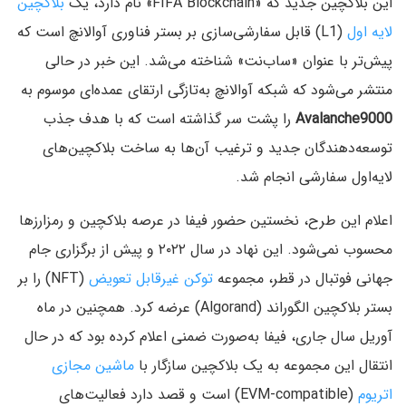
این بلاکچین جدید که «FIFA Blockchain» نام دارد، یک
بلاکچین
لایه‌ اول
(L1) قابل سفارشی‌سازی بر بستر فناوری آوالانچ است که
پیش‌تر با عنوان «ساب‌نت» شناخته می‌شد. این خبر در حالی
منتشر می‌شود که شبکه آوالانچ به‌تازگی ارتقای عمده‌ای موسوم به
Avalanche9000
را پشت سر گذاشته است که با هدف جذب
توسعه‌دهندگان جدید و ترغیب آن‌ها به ساخت بلاکچین‌های
لایه‌اول سفارشی انجام شد.
اعلام این طرح، نخستین حضور فیفا در عرصه بلاکچین و رمزارزها
محسوب نمی‌شود. این نهاد در سال ۲۰۲۲ و پیش از برگزاری جام
جهانی فوتبال در قطر، مجموعه
توکن غیرقابل تعویض
(NFT) را بر
بستر بلاکچین الگوراند (Algorand) عرضه کرد. همچنین در ماه
آوریل سال جاری، فیفا به‌صورت ضمنی اعلام کرده بود که در حال
انتقال این مجموعه به یک بلاکچین سازگار با
ماشین مجازی
اتریوم
(EVM-compatible) است و قصد دارد فعالیت‌های