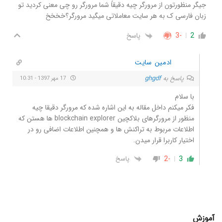
جیگر منظورتون از مرورگر چیه دقیقاً شما مرورگر رو چی معنی کردید تو
زبان فارسی ک به هر سایت معاملاتی میگید مرورگر؟خخخخ
2
-3
پاسخ
ادمین سایت
پاسخ به
ghgdf
17 مهر 1397 - 10:31
با سلام
فکر میکنم داخل مقاله به این اشاره شده که مرورگر دقیقا چیه
منظور از مرورگرهای بلاکچین blockchain explorer ها هستن که
اطلاعات مربوط به تراکنش ها و همچنین اطلاعات اضافی رو در
اختیار کاربرا قرار میدن.
-2
3
پاسخ
آموزش