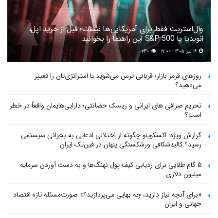
وال‌استریت فقط برای آمریکایی‌ها نیست؛ قبل از خرید اپل،
انویدیا یا S&P 500 این راهنما را بخوانید
۱۶ تیر ۱۴۰۵ - ۱۷:۰۰
۲۴۰
روزهای قرمز بازار؛ قربانی ترس می‌شوید یا استراتژی‌تان را تغییر
می‌دهید؟
تحریم صرافی های ایرانی و ریسک حضانتی؛ دارایی‌هایمان واقعاً در خطر
است؟
گزارش ویژه: اکسکوینو چگونه از اختلالی ادعایی به بحرانی سیستمی
رسید؟ کالبدشکافی ورشکستگی پنهان در فین‌تک ایران
۵ گام طلایی برای ردیابی کیف پول‌ نهنگ‌ها و به دست آوردن سرمایه
میلیون دلاری
«برای آنچه نیاز دارید، چه بهایی می‌پردازید؟» صورت‌مسئله تازه اقتصاد
جهانی و ایران