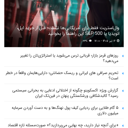
وال‌استریت فقط برای آمریکایی‌ها نیست؛ قبل از خرید اپل،
انویدیا یا S&P 500 این راهنما را بخوانید
۱۶ تیر ۱۴۰۵ - ۱۷:۰۰
۲۳۸
روزهای قرمز بازار؛ قربانی ترس می‌شوید یا استراتژی‌تان را تغییر
می‌دهید؟
تحریم صرافی های ایرانی و ریسک حضانتی؛ دارایی‌هایمان واقعاً در خطر
است؟
گزارش ویژه: اکسکوینو چگونه از اختلالی ادعایی به بحرانی سیستمی
رسید؟ کالبدشکافی ورشکستگی پنهان در فین‌تک ایران
۵ گام طلایی برای ردیابی کیف پول‌ نهنگ‌ها و به دست آوردن سرمایه
میلیون دلاری
«برای آنچه نیاز دارید، چه بهایی می‌پردازید؟» صورت‌مسئله تازه اقتصاد