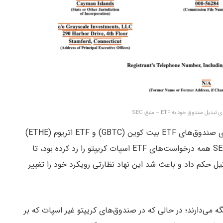
ندوق خود به ETF – منبع: SEC
این درخواست گری‌ اسکیل پس از درخواست و راه‌اندازی صندوق‌های ETF بیت کوین (GBTC) و ETF اتریوم (ETHE)
و تایید آن‌ها توسط SEC ارائه می‌شود. پیش از این، SEC همه درخواست‌های ETF اسپات کریپتو را رد کرده بود، تا
یل حکم داد و باعث شد این نهاد نظارتی رویکرد خود را تغییر