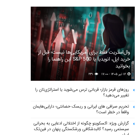
وال‌استریت فقط برای آمریکایی‌ها نیست؛ قبل از
خرید اپل، انویدیا یا S&P 500 این راهنما را
بخوانید
۱۶ تیر ۱۴۰۵ - ۱۷:۰۰
۲۳۱
روزهای قرمز بازار؛ قربانی ترس می‌شوید یا استراتژی‌تان را
تغییر می‌دهید؟
تحریم صرافی های ایرانی و ریسک حضانتی؛ دارایی‌هایمان
واقعاً در خطر است؟
گزارش ویژه: اکسکوینو چگونه از اختلالی ادعایی به بحرانی
سیستمی رسید؟ کالبدشکافی ورشکستگی پنهان در فین‌تک
ایران