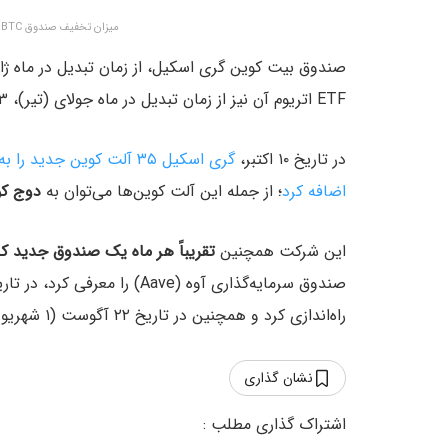
میزان تخفیف صندوق GBTC پس از تبدیل به ETF – منبع: YCharts
ETF اتریوم آن نیز از زمان تبدیل در ماه جولای (تیر)، ۳ میلیارد دلار خروجی ثبت کرده است.
در تاریخ ۱۰ اکتبر،
گری اسکیل ۳۵ آلت کوین جد
اضافه کرد
؛ از جمله این آلت کوین‌ها می‌توان به
دوج کوین (DOGE)، ورلدکوین
این شرکت همچنین
تقریباً هر ماه یک صندوق جدید کریپ
راه‌اندازی کرد و همچنین در تاریخ ۲۲ آگوست (۱ شهریور) صندوق آوالانچ راه‌اندازی شد.
نشان گذاری