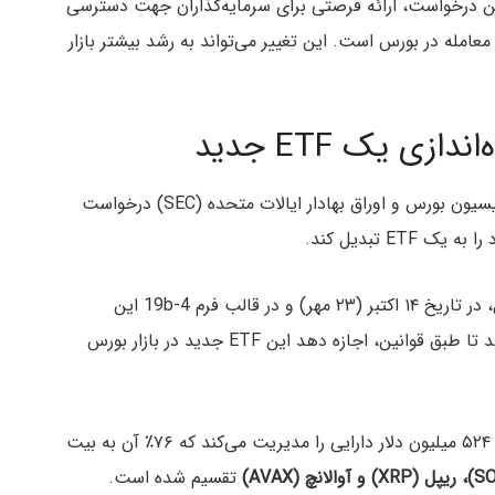
ن درخواست، ارائه فرصتی برای سرمایه‌گذاران جهت دسترسی
 معامله در بورس است. این تغییر می‌تواند به رشد بیشتر بازار
ی یک ETF جدید
شرکت مدیریت دارایی‌های دیجیتال گری‌ اسکیل به کمیسیون بورس و اوراق بهادار ایالات متحده (SEC) درخواست
بازار بورس نیویورک (NYSE) به نمایندگی از گری‌ اسکیل، در تاریخ ۱۴ اکتبر (۲۳ مهر) و در قالب فرم 19b-4 این
درخواست را ارائه کرده است؛ فرمی که از SEC می‌خواهد تا طبق قوانین، اجازه دهد این ETF جدید در بازار بورس
صندوق “Digital Large Cap Fund” گری‌ اسکیل حدود ۵۲۴ میلیون دلار دارایی را مدیریت می‌کند که ۷۶٪ آن به بیت‌
تقسیم شده است.