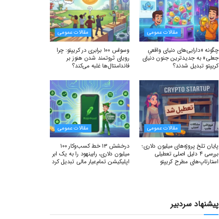
مقالات عمومی
مقالات عمومی
چگونه «دارایی‌های دنیای واقعیِ
وسواس ۱۰۰ برابری در کریپتو: چرا
جعلی» به جدیدترین جنون دنیای
رویای ثروتمند شدن هنوز بر
کریپتو تبدیل شدند؟
فاندامنتال‌ها غلبه می‌کند؟
مقالات عمومی
مقالات عمومی
پایان تلخ پروژه‌های میلیون دلاری؛
درخشش ۱۳ خط کسب‌وکار ۱۰۰
بررسی ۴ دلیل اصلی تعطیلی
میلیون دلاری، رابینهود را به یک ابر
استارتاپ‌های مطرح کریپتو
اپلیکیشن تمام‌عیار مالی تبدیل کرد
پیشنهاد سردبیر