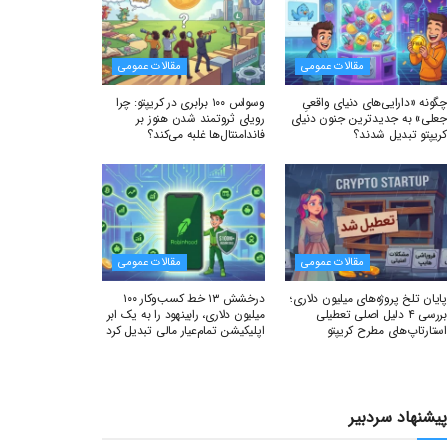
مقالات عمومی
مقالات عمومی
چگونه «دارایی‌های دنیای واقعیِ
وسواس ۱۰۰ برابری در کریپتو: چرا
جعلی» به جدیدترین جنون دنیای
رویای ثروتمند شدن هنوز بر
کریپتو تبدیل شدند؟
فاندامنتال‌ها غلبه می‌کند؟
مقالات عمومی
مقالات عمومی
پایان تلخ پروژه‌های میلیون دلاری؛
درخشش ۱۳ خط کسب‌وکار ۱۰۰
بررسی ۴ دلیل اصلی تعطیلی
میلیون دلاری، رابینهود را به یک ابر
استارتاپ‌های مطرح کریپتو
اپلیکیشن تمام‌عیار مالی تبدیل کرد
پیشنهاد سردبیر