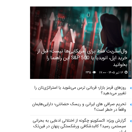
وال‌استریت فقط برای آمریکایی‌ها نیست؛ قبل از
خرید اپل، انویدیا یا S&P 500 این راهنما را
بخوانید
۱۶ تیر ۱۴۰۵ - ۱۷:۰۰
۲۳۵
روزهای قرمز بازار؛ قربانی ترس می‌شوید یا استراتژی‌تان را
تغییر می‌دهید؟
تحریم صرافی های ایرانی و ریسک حضانتی؛ دارایی‌هایمان
واقعاً در خطر است؟
گزارش ویژه: اکسکوینو چگونه از اختلالی ادعایی به بحرانی
سیستمی رسید؟ کالبدشکافی ورشکستگی پنهان در فین‌تک
ایران