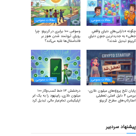
مقالات عمومی
مقالات عمومی
چگونه «دارایی‌های دنیای واقعیِ
وسواس ۱۰۰ برابری در کریپتو: چرا
جعلی» به جدیدترین جنون دنیای
رویای ثروتمند شدن هنوز بر
کریپتو تبدیل شدند؟
فاندامنتال‌ها غلبه می‌کند؟
مقالات عمومی
مقالات عمومی
پایان تلخ پروژه‌های میلیون دلاری؛
درخشش ۱۳ خط کسب‌وکار ۱۰۰
بررسی ۴ دلیل اصلی تعطیلی
میلیون دلاری، رابینهود را به یک ابر
استارتاپ‌های مطرح کریپتو
اپلیکیشن تمام‌عیار مالی تبدیل کرد
پیشنهاد سردبیر