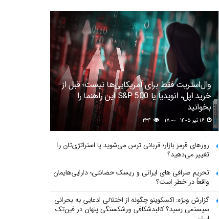
وال‌استریت فقط برای آمریکایی‌ها نیست؛ قبل از
خرید اپل، انویدیا یا S&P 500 این راهنما را
بخوانید
۱۶ تیر ۱۴۰۵ - ۱۷:۰۰
۲۳۴
روزهای قرمز بازار؛ قربانی ترس می‌شوید یا استراتژی‌تان را
تغییر می‌دهید؟
تحریم صرافی های ایرانی و ریسک حضانتی؛ دارایی‌هایمان
واقعاً در خطر است؟
گزارش ویژه: اکسکوینو چگونه از اختلالی ادعایی به بحرانی
سیستمی رسید؟ کالبدشکافی ورشکستگی پنهان در فین‌تک
ایران