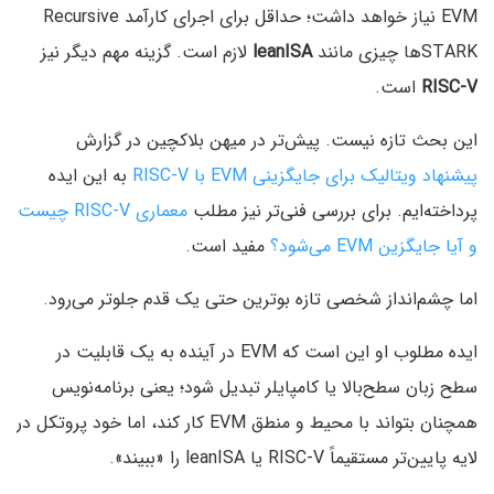
EVM نیاز خواهد داشت؛ حداقل برای اجرای کارآمد Recursive
STARKها چیزی مانند
leanISA
لازم است. گزینه مهم دیگر نیز
RISC-V
است.
این بحث تازه نیست. پیش‌تر در میهن بلاکچین در گزارش
پیشنهاد ویتالیک برای جایگزینی EVM با RISC-V
به این ایده
پرداخته‌ایم. برای بررسی فنی‌تر نیز مطلب
معماری RISC-V چیست
و آیا جایگزین EVM می‌شود؟
مفید است.
اما چشم‌انداز شخصی تازه بوترین حتی یک قدم جلوتر می‌رود.
ایده مطلوب او این است که EVM در آینده به یک قابلیت در
سطح زبان سطح‌بالا یا کامپایلر تبدیل شود؛ یعنی برنامه‌نویس
همچنان بتواند با محیط و منطق EVM کار کند، اما خود پروتکل در
لایه پایین‌تر مستقیماً RISC-V یا leanISA را «ببیند».