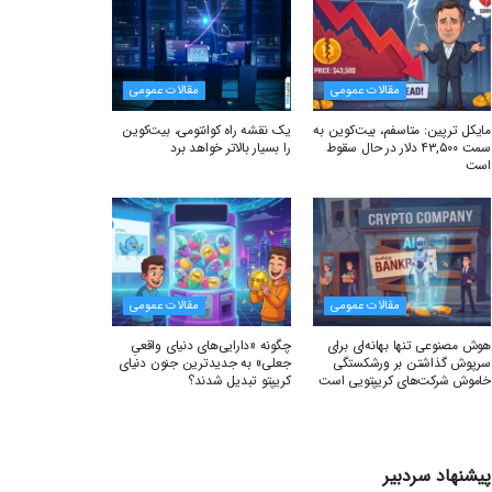
مقالات عمومی
مقالات عمومی
مایکل ترپین: متاسفم، بیت‌کوین به
یک نقشه راه کوانتومی، بیت‌کوین
سمت ۴۳,۵۰۰ دلار در حال سقوط
را بسیار بالاتر خواهد برد
است
مقالات عمومی
مقالات عمومی
هوش مصنوعی تنها بهانه‌ای برای
چگونه «دارایی‌های دنیای واقعیِ
سرپوش گذاشتن بر ورشکستگی
جعلی» به جدیدترین جنون دنیای
خاموش شرکت‌های کریپتویی است
کریپتو تبدیل شدند؟
پیشنهاد سردبیر