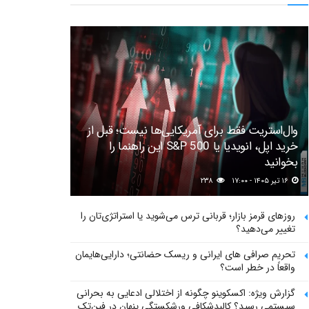
وال‌استریت فقط برای آمریکایی‌ها نیست؛ قبل از
خرید اپل، انویدیا یا S&P 500 این راهنما را
بخوانید
۱۶ تیر ۱۴۰۵ - ۱۷:۰۰
۲۳۸
روزهای قرمز بازار؛ قربانی ترس می‌شوید یا استراتژی‌تان را
تغییر می‌دهید؟
تحریم صرافی های ایرانی و ریسک حضانتی؛ دارایی‌هایمان
واقعاً در خطر است؟
گزارش ویژه: اکسکوینو چگونه از اختلالی ادعایی به بحرانی
سیستمی رسید؟ کالبدشکافی ورشکستگی پنهان در فین‌تک