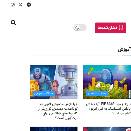
نشان‌شده‌ها
آموزش
مقالات عمومی
مقالات عمومی
طرح جدید EIP-8363: آیا کاهش
چرا هوش مصنوعی اکنون در
پاداش استیکینگ به ضرر اتریوم
کوتاه‌مدت تهدیدی فوری‌تر از
تمام می‌شود؟
کامپیوترهای کوانتومی برای
بیت‌کوین است؟