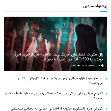
پیشنهاد سردبیر
وال‌استریت فقط برای آمریکایی‌ها نیست؛ قبل از خرید اپل،
انویدیا یا S&P 500 این راهنما را بخوانید
۱۶ تیر ۱۴۰۵ - ۱۷:۰۰
۲۳۵
روزهای قرمز بازار؛ قربانی ترس می‌شوید یا استراتژی‌تان را تغییر
می‌دهید؟
تحریم صرافی های ایرانی و ریسک حضانتی؛ دارایی‌هایمان واقعاً در خطر
است؟
گزارش ویژه: اکسکوینو چگونه از اختلالی ادعایی به بحرانی سیستمی