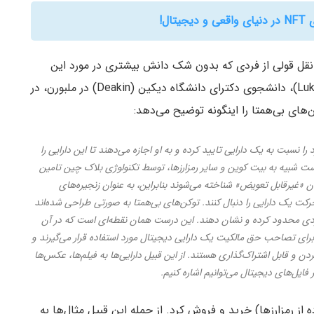
 نقل قولی از فردی که بدون شک دانش بیشتری در مورد این
زمینه دارد ذکر کنیم. لوک هیمزبِرگِن (Luke Heemsbergen)، دانشجوی دکترای دانشگاه دیکین (Deakin) در ملبورن، در
ای بی‌همتا را اینگونه توضیح می‌دهد:
را نسبت به یک دارایی تایید کرده و به او اجازه می‌دهند تا این دارایی را
رست شبیه به بیت کوین و سایر رمزارز‌ها، توسط تکنولوژی بلاک چین تامین
 NFT‌ها در تعریف با عنوان «غیرقابل تعویض» شناخته می‌شوند بنابراین، به عنوان زنجیره‌های
کت یک دارایی را دنبال کنند. توکن‌های بی‌همتا به صورتی طراحی شده‌اند
‌فردی محدود کرده و نشان دهند. این درست همان نقطه‌ای است که در آن
عجیب و غریب شدن مسائل هستیم؛ معمولا NFT‌ها برای تصاحب حق مالکیت یک دارایی دیجیتال مورد استفاده قرار می‌گیرند و
دن و قابل اشتراک‌گذاری هستند. از این قبیل دارایی‌ها به فیلم‌ها، عکس‌ها
فاده از رمزارز‌ها) خرید و فروش کرد. از جمله این قبیل مثال‌ها به