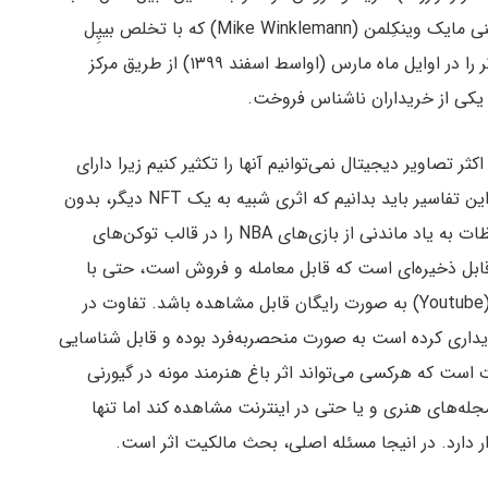
نمونه توکن ساخته شده توسط هنرمند آثار دیجیتال یعنی مایک وینکِلمن (Mike Winklemann) که با تخلص بیپِل
(Beeple) شناخته می‌شود می‌توان اشاره کرد. او این اثر را در اوایل ماه مارس (اواسط اسفند ۱۳۹۹) از طریق مرکز
ثر تصاویر دیجیتال نمی‌توانیم آنها را تکثیر کنیم زیرا دارای
امضای دیجیتال منحصر به خود هستند. با وجود تمام این تفاسیر باید بدانیم که اثری شبیه به یک NFT دیگر، بدون
شک قابل تولید است. طرفداران بسکتبال می‌توانند لحظات به یاد ماندنی از بازی‌های NBA را در قالب توکن‌های
قابل ذخیره‌ای است که قابل معامله و فروش است، حتی با
وجود اینکه ممکن است همان ویدئو کلیپ در یوتیوب (Youtube) به صورت رایگان قابل مشاهده باشد. تفاوت در
داری کرده است به صورت منحصر‌به‌فرد بوده و قابل شناسایی
است که هرکسی می‌تواند اثر باغ هنرمند مونه در گیورنی
Monet’s Artis) را در یکی از مجله‌های هنری و یا حتی در اینترنت مشاهده کند اما تنها