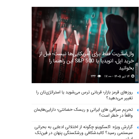
وال‌استریت فقط برای آمریکایی‌ها نیست؛ قبل از
خرید اپل، انویدیا یا S&P 500 این راهنما را
بخوانید
۱۶ تیر ۱۴۰۵ - ۱۷:۰۰
۲۳۲
روزهای قرمز بازار؛ قربانی ترس می‌شوید یا استراتژی‌تان را
تغییر می‌دهید؟
تحریم صرافی های ایرانی و ریسک حضانتی؛ دارایی‌هایمان
واقعاً در خطر است؟
گزارش ویژه: اکسکوینو چگونه از اختلالی ادعایی به بحرانی
سیستمی رسید؟ کالبدشکافی ورشکستگی پنهان در فین‌تک
ایران