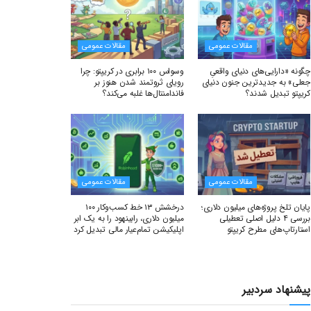
مقالات عمومی
مقالات عمومی
چگونه «دارایی‌های دنیای واقعیِ
وسواس ۱۰۰ برابری در کریپتو: چرا
جعلی» به جدیدترین جنون دنیای
رویای ثروتمند شدن هنوز بر
کریپتو تبدیل شدند؟
فاندامنتال‌ها غلبه می‌کند؟
مقالات عمومی
مقالات عمومی
پایان تلخ پروژه‌های میلیون دلاری؛
درخشش ۱۳ خط کسب‌وکار ۱۰۰
بررسی ۴ دلیل اصلی تعطیلی
میلیون دلاری، رابینهود را به یک ابر
استارتاپ‌های مطرح کریپتو
اپلیکیشن تمام‌عیار مالی تبدیل کرد
پیشنهاد سردبیر