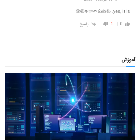
yes, it is. 👍👍👍🌱🌱🌱🤑🤑
0
-1
پاسخ
آموزش