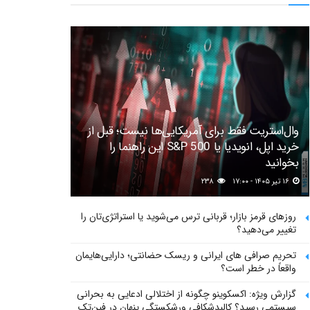
وال‌استریت فقط برای آمریکایی‌ها نیست؛ قبل از
خرید اپل، انویدیا یا S&P 500 این راهنما را
بخوانید
۱۶ تیر ۱۴۰۵ - ۱۷:۰۰
۲۳۸
روزهای قرمز بازار؛ قربانی ترس می‌شوید یا استراتژی‌تان را
تغییر می‌دهید؟
تحریم صرافی های ایرانی و ریسک حضانتی؛ دارایی‌هایمان
واقعاً در خطر است؟
گزارش ویژه: اکسکوینو چگونه از اختلالی ادعایی به بحرانی
سیستمی رسید؟ کالبدشکافی ورشکستگی پنهان در فین‌تک