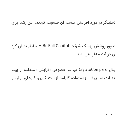
لیلگر در مورد افزایش قیمت آن صحبت کردند، این رشد برای
جو دی پاسکوال – مدیرعامل بخش ارز دیجیتال در صندوق پوشش ریسک شرکت BitBull Capital – خاطر نشان کرد
 در آینده افزایش یابد.
چارلز هایتر موسس و مدیرعامل پلتفرم داده ارز دیجیتال CryptoCompare نیز در خصوص افزایش استفاده از بیت
د، اما پیش از استفاده کارآمد از بیت کوین، کارهای اولیه و