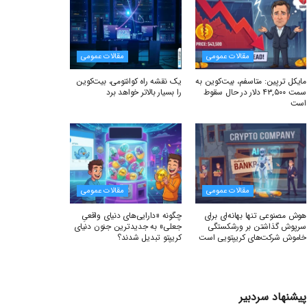
مقالات عمومی
مقالات عمومی
مایکل ترپین: متاسفم، بیت‌کوین به
یک نقشه راه کوانتومی، بیت‌کوین
سمت ۴۳,۵۰۰ دلار در حال سقوط
را بسیار بالاتر خواهد برد
است
مقالات عمومی
مقالات عمومی
هوش مصنوعی تنها بهانه‌ای برای
چگونه «دارایی‌های دنیای واقعیِ
سرپوش گذاشتن بر ورشکستگی
جعلی» به جدیدترین جنون دنیای
خاموش شرکت‌های کریپتویی است
کریپتو تبدیل شدند؟
پیشنهاد سردبیر