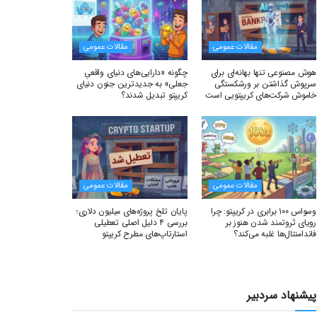
مقالات عمومی
مقالات عمومی
هوش مصنوعی تنها بهانه‌ای برای
چگونه «دارایی‌های دنیای واقعیِ
سرپوش گذاشتن بر ورشکستگی
جعلی» به جدیدترین جنون دنیای
خاموش شرکت‌های کریپتویی است
کریپتو تبدیل شدند؟
مقالات عمومی
مقالات عمومی
وسواس ۱۰۰ برابری در کریپتو: چرا
پایان تلخ پروژه‌های میلیون دلاری؛
رویای ثروتمند شدن هنوز بر
بررسی ۴ دلیل اصلی تعطیلی
فاندامنتال‌ها غلبه می‌کند؟
استارتاپ‌های مطرح کریپتو
پیشنهاد سردبیر