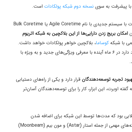
با پیشرفت به سوی
نسخه دوم شبکه پولکادات
است.
بر اساس برنامه‌ها، سیستم مزایده پاراچین‌های پولکادات با سیستم جدیدی با نام Agile Coretime یا Bulk Coretime
ن
امکان بریج زدن دارایی‌ها از این بلاکچین به شبکه اتریوم
یمی با شبکه
کوساما
، بلاکچین خواهر پولکادات خواهد داشت.
به گفته اوبرت، طبق نقشه راه پولکادات، این پروژه قصد دارد در ۶ ماه آینده با معرفی ویژگی‌های جدید و به ویژه با
هبود تجربه توسعه‌دهندگان
قرار دارد و یکی از راه‌های دستیابی
A پیشنهادی این بلاکچین لایه ۱ است. به گفته اوبرت، این ابزار، کار را برای توسعه‌دهندگان آسان‌تر
قلابی بود که مدت‌ها توسط این شبکه برای اضافه شدن
زنجیره‌های جانبی استفاده می‌شد و به واسطه آن، شبکه‌های مهمی از جمله استار (Astar) و مون بیم (Moonbeam)