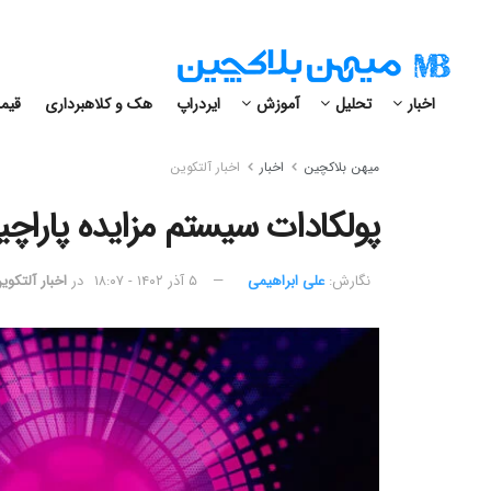
اخبار
تحلیل
آموزش
ایردراپ
هک و کلاهبرداری
قیمت
میهن بلاکچین
اخبار
اخبار آلتکوین
پولکادات سیستم مزایده پاراچی
نگارش:‌
علی ابراهیمی
۵ آذر ۱۴۰۲ - ۱۸:۰۷
در
اخبار آلتکوی