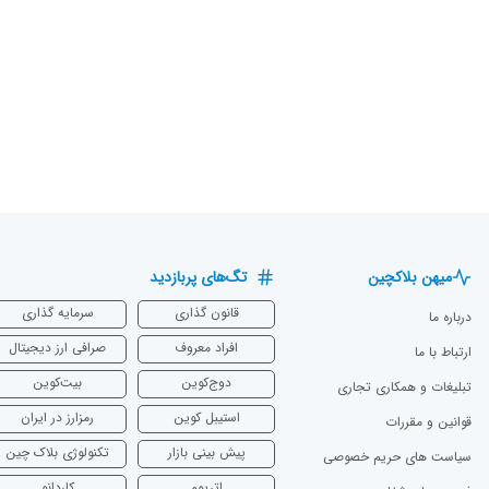
میهن بلاکچین
تگ‌های پربازدید
قانون گذاری
سرمایه‌ گذاری
درباره ما
افراد معروف
صرافی ارز دیجیتال
ارتباط با ما
دوج‌کوین
بیت‌کوین
تبلیغات و همکاری تجاری
استیبل کوین
رمزارز در ایران
قوانین و مقررات
پیش بینی بازار
تکنولوژی بلاک چین
سیاست های حریم خصوصی
اتریوم
‌کاردانو