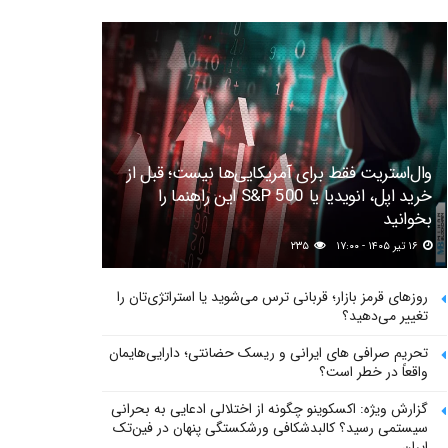
وال‌استریت فقط برای آمریکایی‌ها نیست؛ قبل از
خرید اپل، انویدیا یا S&P 500 این راهنما را
بخوانید
۱۶ تیر ۱۴۰۵ - ۱۷:۰۰
۲۳۵
روزهای قرمز بازار؛ قربانی ترس می‌شوید یا استراتژی‌تان را
تغییر می‌دهید؟
تحریم صرافی های ایرانی و ریسک حضانتی؛ دارایی‌هایمان
واقعاً در خطر است؟
گزارش ویژه: اکسکوینو چگونه از اختلالی ادعایی به بحرانی
سیستمی رسید؟ کالبدشکافی ورشکستگی پنهان در فین‌تک
ایران